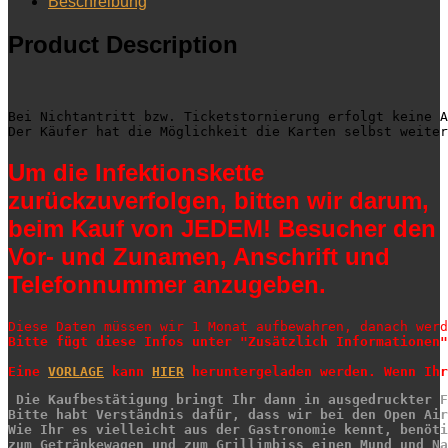
Beschreibung
-
SA.
Product Description
11.12.2021
Menge
Bei Nichtantritt bzw. Ticketstornierung erfolgt keine A
Der Käufer hat die Möglichkeit die Karten selbst weiter
Um die Infektionskette
zurückzuverfolgen, bitten wir darum,
beim Kauf von JEDEM! Besucher den
Vor- und Zunamen, Anschrift und
Telefonnummer anzugeben.
Bitte fügt diese Infos unter "Zusätzlich Informationen"
Eine 
VORLAGE
 kann 
HIER
 Die Kaufbestätigung bringt Ihr dann in ausgedruckter F
Bitte habt Verständnis dafür, dass wir bei den Open Air
Wie Ihr es vielleicht aus der Gastronomie kennt, benöt
zum Getränkewagen und zum Grillimbiss einen Mund und Na