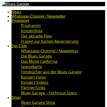
News
Whatsapp-Channel / Newsletter
Programm
Programm
Konzertliste
Der aktuelle Flyer
Fragen zur Karten-Reservierung
Der Club
Whatsapp-Channel / Newsletter
Die Blues Garage
Das Motel California
Speisekarte
Fotobücher aus der Blues Garage
Konzert Fotos
Konzert-Videos
Partner/Links
Blues Garage – Technical Specs
Shop
Blues Garage Shop