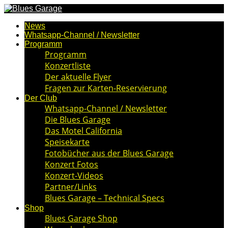
News
Whatsapp-Channel / Newsletter
Programm
Programm
Konzertliste
Der aktuelle Flyer
Fragen zur Karten-Reservierung
Der Club
Whatsapp-Channel / Newsletter
Die Blues Garage
Das Motel California
Speisekarte
Fotobücher aus der Blues Garage
Konzert Fotos
Konzert-Videos
Partner/Links
Blues Garage – Technical Specs
Shop
Blues Garage Shop