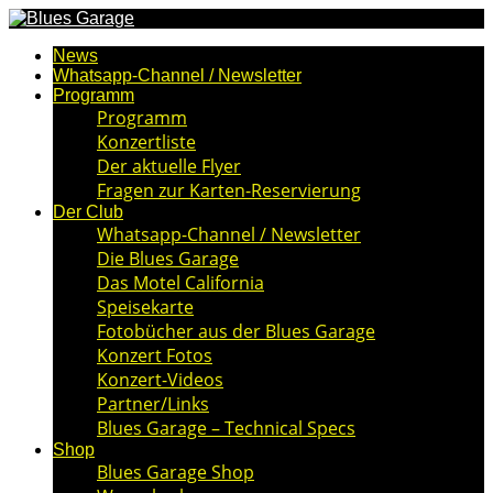
News
Whatsapp-Channel / Newsletter
Programm
Programm
Konzertliste
Der aktuelle Flyer
Fragen zur Karten-Reservierung
Der Club
Whatsapp-Channel / Newsletter
Die Blues Garage
Das Motel California
Speisekarte
Fotobücher aus der Blues Garage
Konzert Fotos
Konzert-Videos
Partner/Links
Blues Garage – Technical Specs
Shop
Blues Garage Shop