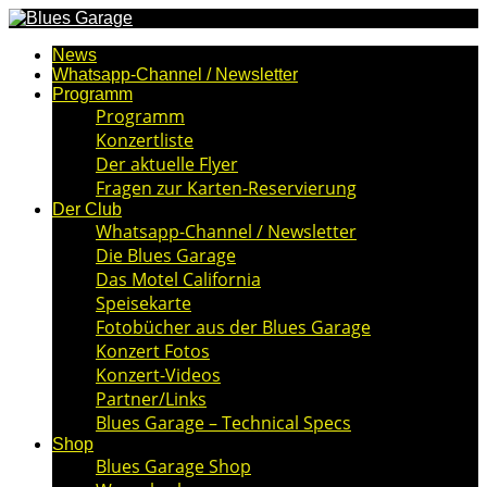
News
Whatsapp-Channel / Newsletter
Programm
Programm
Konzertliste
Der aktuelle Flyer
Fragen zur Karten-Reservierung
Der Club
Whatsapp-Channel / Newsletter
Die Blues Garage
Das Motel California
Speisekarte
Fotobücher aus der Blues Garage
Konzert Fotos
Konzert-Videos
Partner/Links
Blues Garage – Technical Specs
Shop
Blues Garage Shop