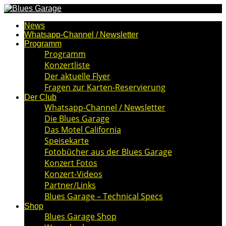
News
Whatsapp-Channel / Newsletter
Programm
Programm
Konzertliste
Der aktuelle Flyer
Fragen zur Karten-Reservierung
Der Club
Whatsapp-Channel / Newsletter
Die Blues Garage
Das Motel California
Speisekarte
Fotobücher aus der Blues Garage
Konzert Fotos
Konzert-Videos
Partner/Links
Blues Garage – Technical Specs
Shop
Blues Garage Shop