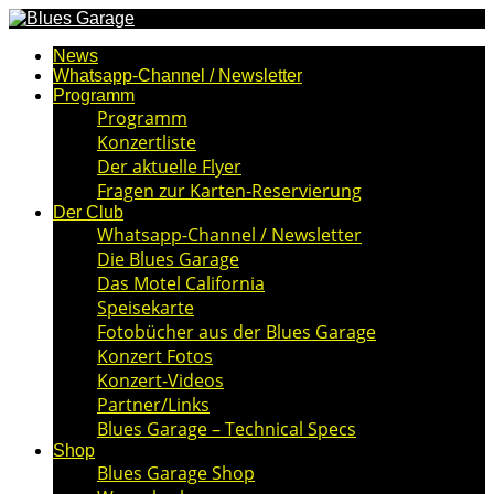
News
Whatsapp-Channel / Newsletter
Programm
Programm
Konzertliste
Der aktuelle Flyer
Fragen zur Karten-Reservierung
Der Club
Whatsapp-Channel / Newsletter
Die Blues Garage
Das Motel California
Speisekarte
Fotobücher aus der Blues Garage
Konzert Fotos
Konzert-Videos
Partner/Links
Blues Garage – Technical Specs
Shop
Blues Garage Shop