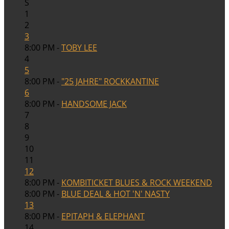
S
1
2
3
8:00 PM -
TOBY LEE
4
5
8:00 PM -
"25 JAHRE" ROCKKANTINE
6
8:00 PM -
HANDSOME JACK
7
8
9
10
11
12
8:00 PM -
KOMBITICKET BLUES & ROCK WEEKEND
8:00 PM -
BLUE DEAL & HOT 'N' NASTY
13
8:00 PM -
EPITAPH & ELEPHANT
14