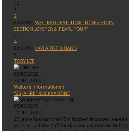
30
1
2
8:00 PM -
WELLBAD FEAT. TOXIC TONES HORN
SECTION „OYSTER & PEARL TOUR“
3
4
8:00 PM -
LAYLA ZOE & BAND
5
TOBY LEE
03/09/2025
20:00 - 23:00
Weitere Informationen
"25 JAHRE" ROCKKANTINE
05/09/2025
20:00 - 23:00
25 Jahre Rockkantine Fünf Küchenvirtuosen, vereint
in ihrer Leidenschaft für das Kochen und die Bühne,