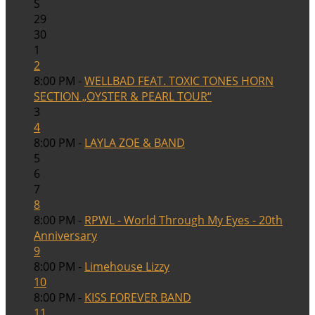
S
29
30
1
2
8:00 PM -
WELLBAD FEAT. TOXIC TONES HORN
SECTION „OYSTER & PEARL TOUR“
3
4
8:00 PM -
LAYLA ZOE & BAND
5
6
7
8
8:00 PM -
RPWL - World Through My Eyes - 20th
Anniversary
9
8:00 PM -
Limehouse Lizzy
10
8:00 PM -
KISS FOREVER BAND
11