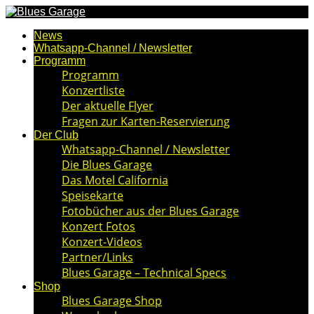
News
Whatsapp-Channel / Newsletter
Programm
Programm
Konzertliste
Der aktuelle Flyer
Fragen zur Karten-Reservierung
Der Club
Whatsapp-Channel / Newsletter
Die Blues Garage
Das Motel California
Speisekarte
Fotobücher aus der Blues Garage
Konzert Fotos
Konzert-Videos
Partner/Links
Blues Garage – Technical Specs
Shop
Blues Garage Shop