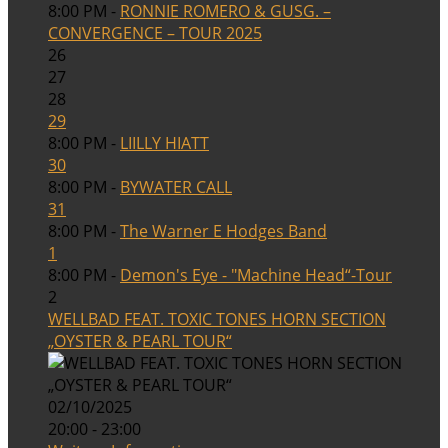
8:00 PM -
RONNIE ROMERO & GUSG. –
CONVERGENCE – TOUR 2025
26
27
28
29
8:00 PM -
LIILLY HIATT
30
8:00 PM -
BYWATER CALL
31
8:00 PM -
The Warner E Hodges Band
1
8:00 PM -
Demon's Eye - "Machine Head“-Tour
2
WELLBAD FEAT. TOXIC TONES HORN SECTION
„OYSTER & PEARL TOUR“
02/10/2025
20:00 - 23:00