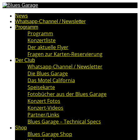
News
Whatsapp-Channel / Newsletter
Programm
Programm
Konzertliste
Der aktuelle Flyer
Fragen zur Karten-Reservierung
Der Club
Whatsapp-Channel / Newsletter
Die Blues Garage
Das Motel California
Speisekarte
Fotobücher aus der Blues Garage
Konzert Fotos
Konzert-Videos
Partner/Links
Blues Garage – Technical Specs
Shop
Blues Garage Shop