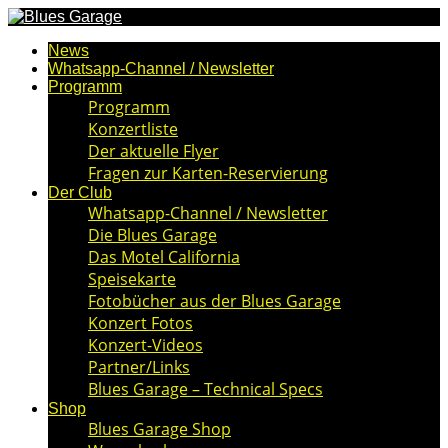
News
Whatsapp-Channel / Newsletter
Programm
Programm
Konzertliste
Der aktuelle Flyer
Fragen zur Karten-Reservierung
Der Club
Whatsapp-Channel / Newsletter
Die Blues Garage
Das Motel California
Speisekarte
Fotobücher aus der Blues Garage
Konzert Fotos
Konzert-Videos
Partner/Links
Blues Garage – Technical Specs
Shop
Blues Garage Shop