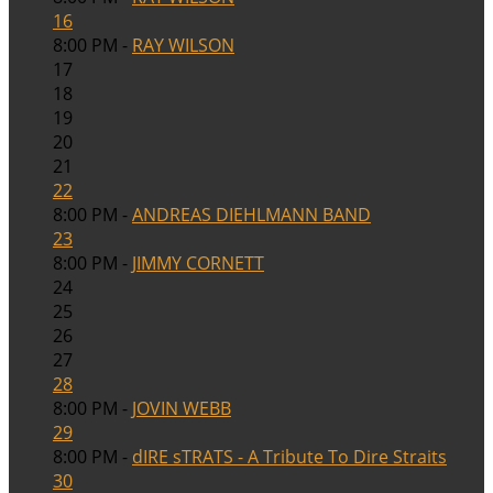
16
8:00 PM -
RAY WILSON
17
18
19
20
21
22
8:00 PM -
ANDREAS DIEHLMANN BAND
23
8:00 PM -
JIMMY CORNETT
24
25
26
27
28
8:00 PM -
JOVIN WEBB
29
8:00 PM -
dIRE sTRATS - A Tribute To Dire Straits
30