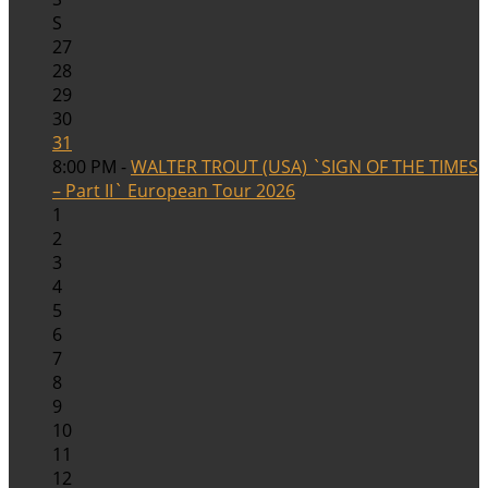
S
27
28
29
30
31
8:00 PM -
WALTER TROUT (USA) `SIGN OF THE TIMES
– Part II` European Tour 2026
1
2
3
4
5
6
7
8
9
10
11
12