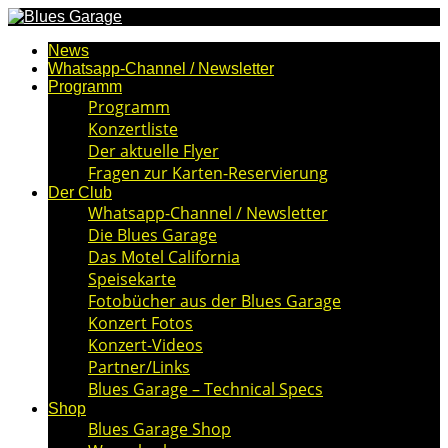
News
Whatsapp-Channel / Newsletter
Programm
Programm
Konzertliste
Der aktuelle Flyer
Fragen zur Karten-Reservierung
Der Club
Whatsapp-Channel / Newsletter
Die Blues Garage
Das Motel California
Speisekarte
Fotobücher aus der Blues Garage
Konzert Fotos
Konzert-Videos
Partner/Links
Blues Garage – Technical Specs
Shop
Blues Garage Shop