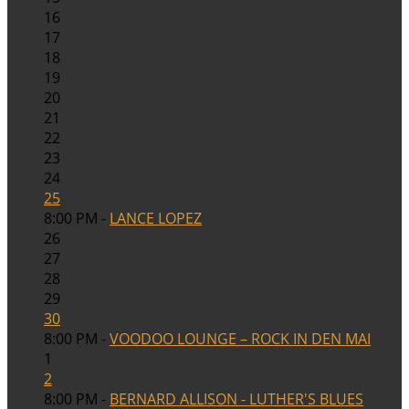
16
17
18
19
20
21
22
23
24
25
8:00 PM -
LANCE LOPEZ
26
27
28
29
30
8:00 PM -
VOODOO LOUNGE – ROCK IN DEN MAI
1
2
8:00 PM -
BERNARD ALLISON - LUTHER'S BLUES