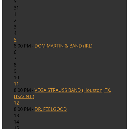
S
31
1
2
3
4
5
8:00 PM -
DOM MARTIN & BAND (IRL)
6
7
8
9
10
11
8:00 PM -
VEGA STRAUSS BAND (Houston, TX,
USA/INT.)
12
8:00 PM -
DR. FEELGOOD
13
14
15