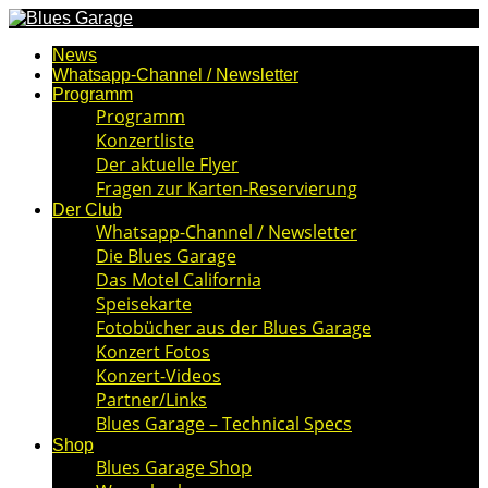
News
Whatsapp-Channel / Newsletter
Programm
Programm
Konzertliste
Der aktuelle Flyer
Fragen zur Karten-Reservierung
Der Club
Whatsapp-Channel / Newsletter
Die Blues Garage
Das Motel California
Speisekarte
Fotobücher aus der Blues Garage
Konzert Fotos
Konzert-Videos
Partner/Links
Blues Garage – Technical Specs
Shop
Blues Garage Shop