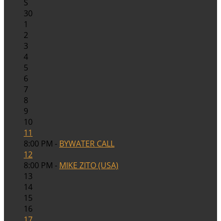
S
30
1
2
3
4
5
6
7
8
9
10
11
8:00 PM -
BYWATER CALL
12
8:00 PM -
MIKE ZITO (USA)
13
14
15
16
17