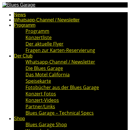
News
Whatsapp-Channel / Newsletter
Programm
Programm
Konzertliste
Der aktuelle Flyer
Fragen zur Karten-Reservierung
Der Club
Whatsapp-Channel / Newsletter
Die Blues Garage
Das Motel California
Speisekarte
Fotobücher aus der Blues Garage
Konzert Fotos
Konzert-Videos
Partner/Links
Blues Garage – Technical Specs
Shop
Blues Garage Shop