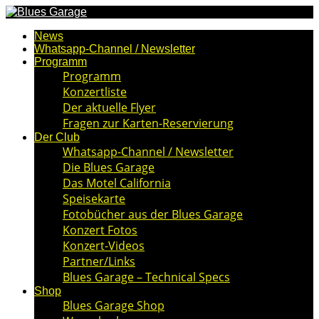
News
Whatsapp-Channel / Newsletter
Programm
Programm
Konzertliste
Der aktuelle Flyer
Fragen zur Karten-Reservierung
Der Club
Whatsapp-Channel / Newsletter
Die Blues Garage
Das Motel California
Speisekarte
Fotobücher aus der Blues Garage
Konzert Fotos
Konzert-Videos
Partner/Links
Blues Garage – Technical Specs
Shop
Blues Garage Shop