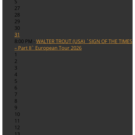
S
27
28
29
30
31
8:00 PM -
WALTER TROUT (USA) `SIGN OF THE TIMES
– Part II` European Tour 2026
1
2
3
4
5
6
7
8
9
10
11
12
13