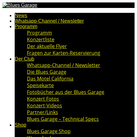
News
Whatsapp-Channel / Newsletter
Programm
Programm
Konzertliste
Der aktuelle Flyer
Fragen zur Karten-Reservierung
Der Club
Whatsapp-Channel / Newsletter
Die Blues Garage
Das Motel California
Speisekarte
Fotobücher aus der Blues Garage
Konzert Fotos
Konzert-Videos
Partner/Links
Blues Garage – Technical Specs
Shop
Blues Garage Shop