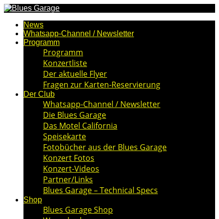
News
Whatsapp-Channel / Newsletter
Programm
Programm
Konzertliste
Der aktuelle Flyer
Fragen zur Karten-Reservierung
Der Club
Whatsapp-Channel / Newsletter
Die Blues Garage
Das Motel California
Speisekarte
Fotobücher aus der Blues Garage
Konzert Fotos
Konzert-Videos
Partner/Links
Blues Garage – Technical Specs
Shop
Blues Garage Shop