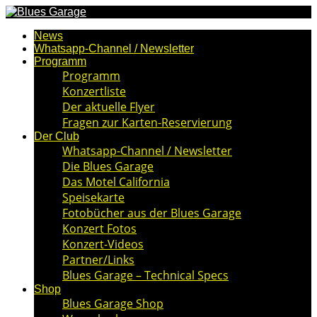
News
Whatsapp-Channel / Newsletter
Programm
Programm
Konzertliste
Der aktuelle Flyer
Fragen zur Karten-Reservierung
Der Club
Whatsapp-Channel / Newsletter
Die Blues Garage
Das Motel California
Speisekarte
Fotobücher aus der Blues Garage
Konzert Fotos
Konzert-Videos
Partner/Links
Blues Garage – Technical Specs
Shop
Blues Garage Shop