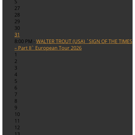
S
27
28
29
30
31
8:00 PM -
WALTER TROUT (USA) `SIGN OF THE TIMES
– Part II` European Tour 2026
1
2
3
4
5
6
7
8
9
10
11
12
13