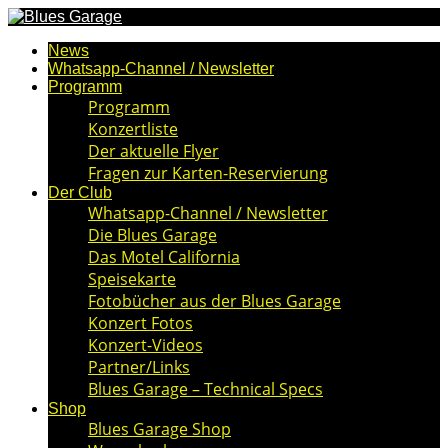
News
Whatsapp-Channel / Newsletter
Programm
Programm
Konzertliste
Der aktuelle Flyer
Fragen zur Karten-Reservierung
Der Club
Whatsapp-Channel / Newsletter
Die Blues Garage
Das Motel California
Speisekarte
Fotobücher aus der Blues Garage
Konzert Fotos
Konzert-Videos
Partner/Links
Blues Garage – Technical Specs
Shop
Blues Garage Shop