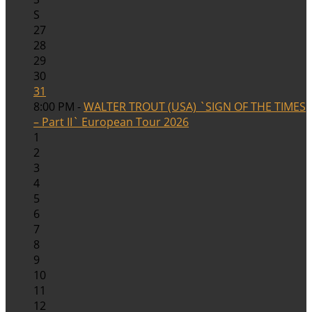
S
27
28
29
30
31
8:00 PM -
WALTER TROUT (USA) `SIGN OF THE TIMES
– Part II` European Tour 2026
1
2
3
4
5
6
7
8
9
10
11
12