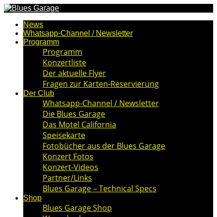
News
Whatsapp-Channel / Newsletter
Programm
Programm
Konzertliste
Der aktuelle Flyer
Fragen zur Karten-Reservierung
Der Club
Whatsapp-Channel / Newsletter
Die Blues Garage
Das Motel California
Speisekarte
Fotobücher aus der Blues Garage
Konzert Fotos
Konzert-Videos
Partner/Links
Blues Garage – Technical Specs
Shop
Blues Garage Shop