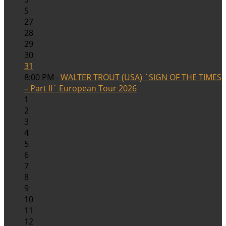
S
27
28
29
30
31
8:00 PM -
WALTER TROUT (USA) `SIGN OF THE TIMES
– Part II` European Tour 2026
1
2
3
4
5
6
7
8
9
10
11
12