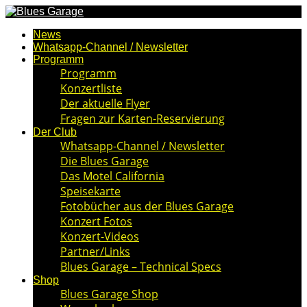
News
Whatsapp-Channel / Newsletter
Programm
Programm
Konzertliste
Der aktuelle Flyer
Fragen zur Karten-Reservierung
Der Club
Whatsapp-Channel / Newsletter
Die Blues Garage
Das Motel California
Speisekarte
Fotobücher aus der Blues Garage
Konzert Fotos
Konzert-Videos
Partner/Links
Blues Garage – Technical Specs
Shop
Blues Garage Shop