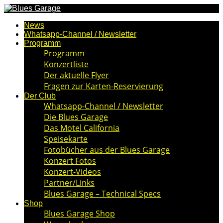
News
Whatsapp-Channel / Newsletter
Programm
Programm
Konzertliste
Der aktuelle Flyer
Fragen zur Karten-Reservierung
Der Club
Whatsapp-Channel / Newsletter
Die Blues Garage
Das Motel California
Speisekarte
Fotobücher aus der Blues Garage
Konzert Fotos
Konzert-Videos
Partner/Links
Blues Garage – Technical Specs
Shop
Blues Garage Shop