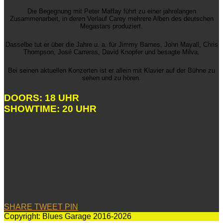
Die Begegnung mit Peter Maffay führt zu einer jahrelangen
Zusammenarbeit, in deren Verlauf Carey mehrere Alben des deutschen
Megastars produziert.
Dasselbe tut er über die Jahre u. a. für Jimmy Barnes, John Mayall, Chris
Thompson, José Carreras, David Knopfer und besagte Milva.
Bei seinen aktuellen Konzerten ist er allein mit Klavier auf der Bühne zu
sehen und zu hören.
DOORS: 18 UHR
SHOWTIME: 20 UHR
SHARE
TWEET
PIN
Copyright: Blues Garage 2016-2026