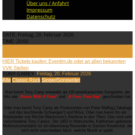
Über uns / Anfahrt
Impressum
Datenschutz
Freitag, 20. Februar 2026
DATE:
20:00
TIME:
HIER TICKETS RESERVIEREN: VORVERKAUF: € 30 |
ABENDKASSE: € 35
HIER Tickets kaufen: Eventim.de oder an allen bekannten
VVK Stellen
TONY CAREY
Freitag, 20. Februar 2026
Alle
Classic Rock
Singer/Songwriter
Man kennt Tony Carey entweder als US-amerikanischen Songwriter, der
Hits wie
„Room With A View“
und
„A Fine, Fine Day“
geschrieben hat.
Oder man kennt Tony Carey als Produzenten von Peter Maffay(„Tabaluga
und das leuchtende Schweigen“) und Milva. Oder man kennt ihn als
Keyboarder von Ritchie Blackmore’s Rainbow in den 70ern. Das sind sehr
verschiedene Tony Careys. Der 1953 in Watsonville, Kalifornien geborene
Multiinstrumentalist ist ein lebenslang Reisender in Sachen Kreativität, der
sich nicht vorschreiben lässt, welche Musik er spielt.