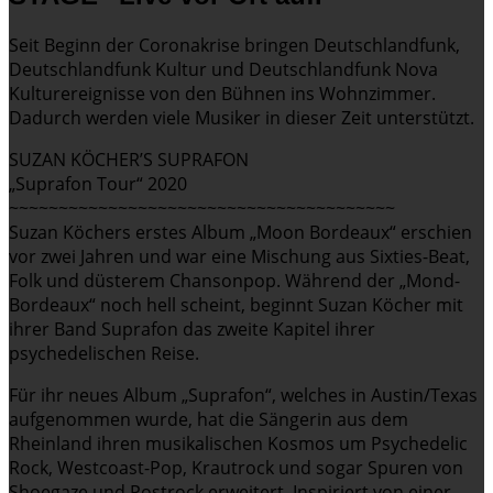
Seit Beginn der Coronakrise bringen Deutschlandfunk,
Deutschlandfunk Kultur und Deutschlandfunk Nova
Kulturereignisse von den Bühnen ins Wohnzimmer.
Dadurch werden viele Musiker in dieser Zeit unterstützt.
SUZAN KÖCHER’S SUPRAFON
„Suprafon Tour“ 2020
~~~~~~~~~~~~~~~~~~~~~~~~~~~~~~~~~~~~~~~
Suzan Köchers erstes Album „Moon Bordeaux“ erschien
vor zwei Jahren und war eine Mischung aus Sixties-Beat,
Folk und düsterem Chansonpop. Während der „Mond-
Bordeaux“ noch hell scheint, beginnt Suzan Köcher mit
ihrer Band Suprafon das zweite Kapitel ihrer
psychedelischen Reise.
Für ihr neues Album „Suprafon“, welches in Austin/Texas
aufgenommen wurde, hat die Sängerin aus dem
Rheinland ihren musikalischen Kosmos um Psychedelic
Rock, Westcoast-Pop, Krautrock und sogar Spuren von
Shoegaze und Postrock erweitert. Inspiriert von einer