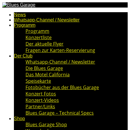
News
Whatsapp-Channel / Newsletter
Programm
Programm
Konzertliste
Der aktuelle Flyer
Fragen zur Karten-Reservierung
Der Club
Whatsapp-Channel / Newsletter
Die Blues Garage
Das Motel California
Speisekarte
Fotobücher aus der Blues Garage
Konzert Fotos
Konzert-Videos
Partner/Links
Blues Garage – Technical Specs
Shop
Blues Garage Shop