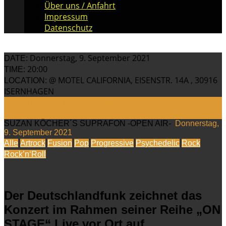
Über uns / Anfahrt
Impressum
Datenschutz
Donnerstag, 9. September 2021
DATE:
20:00
TIME:
@ MOTEL CALIFORNIA, EISENSTR. 14A , 30916
LOCATION:
ISERNHAGEN
HIER TICKETS KAUFEN VVK 20 € PER PAYPAL ZAHLEN
OD. ÜBERWEISUNG
SUZAN KÖCHER´S SUPRAFON -OPEN AIR-
Donnerstag,
9. September 2021
Alle
Artrock
Fusion
Pop
Progressive
Psychedelic
Rock
Rock’n‘Roll
Der Deutschlandfunk zeichnet das
Konzert im Rahmen seiner Reihe „ON
STAGE“ Live vor Ort auf.