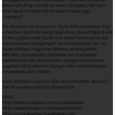
Reise nach Prag schrieb sie einen Liedzyklus, der auch
ihrer Band und dem Album einen Namen gab:
„Suprafon“.
Die Nuancen von Krautrock, Psych-Folk und French Pop
schweben durch die Songs Suprafons, die aufregend und
locker zugleich sind. Durch ihre vielen Konzerte hat die
Band sie einen einzigartigen Sound entwickelt, der von
Suzan Köchers magischer Stimme, eindringlichen
Melodien, spannenden Experimenten und einem
beeindruckenden Arsenal alter rostiger Instrumente
angeheizt wird, die ihren Klang in allen Schattierungen
von welkem Glanz färben.
Suzan Köcher’s Suprafon lädt ein in eine Welt, die noch
Zeit für unvergessliche Erlebnisse hat.
LINKS:
https://www.instagram.com/suzankoecher
https://www.facebook.com/suzankoecher
https://suzankoecher.bandcamp.com