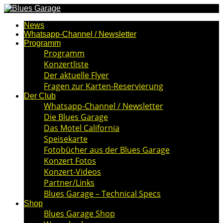
News
Whatsapp-Channel / Newsletter
Programm
Programm
Konzertliste
Der aktuelle Flyer
Fragen zur Karten-Reservierung
Der Club
Whatsapp-Channel / Newsletter
Die Blues Garage
Das Motel California
Speisekarte
Fotobücher aus der Blues Garage
Konzert Fotos
Konzert-Videos
Partner/Links
Blues Garage – Technical Specs
Shop
Blues Garage Shop