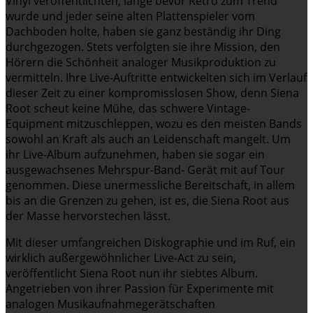
Vinyl veröffentlichten, lange bevor Retro zum Trend
wurde und jeder seine alten Plattenspieler vom
Dachboden holte, haben sie ganz beständig ihr Ding
durchgezogen. Stets verfolgten sie ihre Mission, den
Hörern die Schönheit analoger Musikproduktion zu
vermitteln. Ihre Live-Auftritte entwickelten sich im Verlauf
dieser Zeit zu einer kompromisslosen Show, denn Siena
Root scheut keine Mühe, das schwere Vintage-
Equipment mitzuschleppen, wozu es den meisten Bands
sowohl an Kraft als auch an Leidenschaft mangelt. Um
ihr Live-Album aufzunehmen, haben sie sogar ein
ausgewachsenes Mehrspur-Band- Gerät mit auf Tour
genommen. Diese unermessliche Bereitschaft, in allem
bis an die Grenzen zu gehen, ist es, die Siena Root aus
der Masse hervorstechen lässt.
Mit dieser umfangreichen Diskographie und im Ruf, ein
wirklich außergewöhnlicher Live-Act zu sein,
veröffentlicht Siena Root nun ihr siebtes Album.
Angetrieben von ihrer Passion für Experimente mit
analogen Musikaufnahmegerätschaften