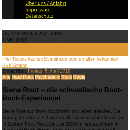
Über uns / Anfahrt
Impressum
Datenschutz
Freitag, 6. April 2018
DATE:
21:00
TIME:
HIER TICKETS RESERVIEREN: VORVERKAUF: € 20 |
ABENDKASSE: € 25
Hier Tickets kaufen: Eventim.de oder an allen bekannten
VVK Stellen
Siena Root
Freitag, 6. April 2018
Alle
Hard Rock
Psychedelic
Rock
Roots
Siena Root – die schwedische Root-
Rock-Experience!
Siena Root wurde in Stockholm ins Leben gerufen. Die
Band gilt heute in Schweden als musikalischer Vorreiter
in Sachen Root Rock. Seit sie 2004 ihr erstes Album in