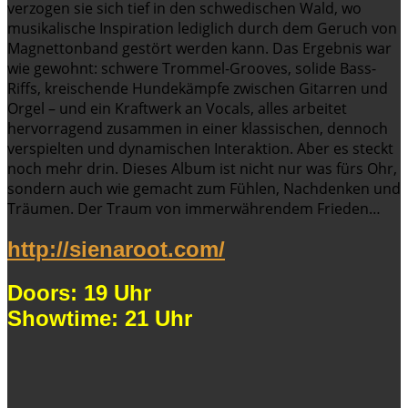
verzogen sie sich tief in den schwedischen Wald, wo
musikalische Inspiration lediglich durch dem Geruch von
Magnettonband gestört werden kann. Das Ergebnis war
wie gewohnt: schwere Trommel-Grooves, solide Bass-
Riffs, kreischende Hundekämpfe zwischen Gitarren und
Orgel – und ein Kraftwerk an Vocals, alles arbeitet
hervorragend zusammen in einer klassischen, dennoch
verspielten und dynamischen Interaktion. Aber es steckt
noch mehr drin. Dieses Album ist nicht nur was fürs Ohr,
sondern auch wie gemacht zum Fühlen, Nachdenken und
Träumen. Der Traum von immerwährendem Frieden…
http://sienaroot.com/
Doors: 19 Uhr
Showtime: 21 Uhr