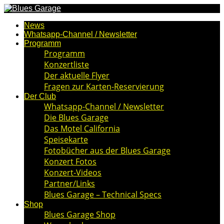
News
Whatsapp-Channel / Newsletter
Programm
Programm
Konzertliste
Der aktuelle Flyer
Fragen zur Karten-Reservierung
Der Club
Whatsapp-Channel / Newsletter
Die Blues Garage
Das Motel California
Speisekarte
Fotobücher aus der Blues Garage
Konzert Fotos
Konzert-Videos
Partner/Links
Blues Garage – Technical Specs
Shop
Blues Garage Shop