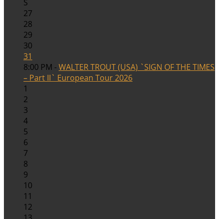
S
27
28
29
30
31
8:00 PM -
WALTER TROUT (USA) `SIGN OF THE TIMES
– Part II` European Tour 2026
1
2
3
4
5
6
7
8
9
10
11
12
13