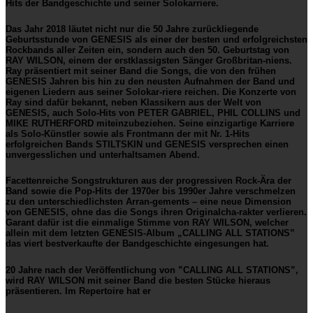
Hits der Bandgeschichte und seiner Solokarriere.
Das Jahr 2018 läutet nicht nur die 50 Jahre zurückliegende
Geburtsstunde von
GENESIS
als einer der besten und erfolgreichsten
Rockbands aller Zeiten ein, sondern auch den 50. Geburtstag von
RAY WILSON,
einem der erstklassigsten Sänger Großbritan-niens.
Ray präsentiert mit seiner Band die Songs, die von den frühen
GENESIS
Jahren bis hin zu den neusten Aufnahmen der Band und
eigenen Liedern aus seiner Solokar-riere reichen. Die Konzerte von
Ray sind dafür bekannt, neben Klassikern aus der Welt von
GENESIS
, auch Solo-Hits von
PETER GABRIEL, PHIL COLLINS
und
MIKE RUTHERFORD
miteinzubeziehen. Seine einzigartige Karriere
als Solo-Künstler sowie als Frontmann der mit Nr. 1-Hits
erfolgreichen Bands
STILTSKIN
und
GENESIS
versprechen einen
unvergesslichen und unterhaltsamen Abend.
Facettenreiche Songstrukturen aus der progressiven Rock-Ära der
Band sowie die Pop-Hits der 1970er bis 1990er Jahre verschmelzen
zu den unterschiedlichsten Arran-gements – eine neue Dimension
von
GENESIS,
ohne das die Songs ihren Originalcha-rakter verlieren.
Garant dafür ist die einmalige Stimme von
RAY WILSON
, welcher
allein mit dem letzten
GENESIS
-Album „
CALLING ALL STATIONS
”
das viert bestverkaufte der Bandgeschichte eingesungen hat.
20 Jahre nach der Veröffentlichung von ”
CALLING ALL STATIONS
”,
wird
RAY WILSON
mit seiner Band die besten Stücke hieraus
präsentieren. Im Repertoire hat er