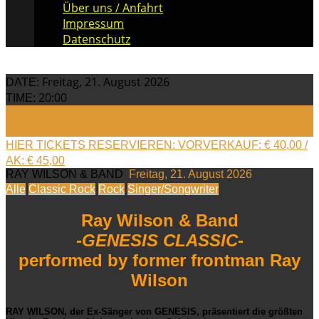
Über uns / Anfahrt
Impressum
Datenschutz
Freitag, 21. August 2026
DATE:
20:00
TIME:
Hier Tickets kaufen: Eventim.de oder an allen bekannten
VVK Stellen
HIER TICKETS RESERVIEREN: VORVERKAUF: € 40,00 /
AK: € 45,00
RAY WILSON & BAND
Freitag, 21. August 2026
Alle
Classic Rock
Rock
Singer/Songwriter
Ray Wilson & Band
-GENESIS CLASSIC-
performed by former frontman Ray
Wilson
RAY WILSON, der Ex-Sänger von GENESIS, präsentiert die größten