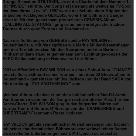
Grunge-Sensation
STILTSKIN
, als er die Charts mit dem Nummer-1-
Hit ”
INSIDE
” stürmte. Der Song lief jahrelang als weltweiter TV-Spot
der Jeansfirma „Levi’s”. 1997 wurde der Schotte dann Mitglied der
britischen Rocklegende
GENESIS
, wo er Phil Collins als Sänger
ersetzte. Mit dem gemeinsam produzierten
GENESIS
-Album
”
CALLING ALL STATIONS
” ging es auf eine erfolgreiche Stadion-
Tournee durch ganz Europa und Nordamerika.
Nach der Auflösung von
GENESIS
spielte
RAY WILSON
in
Deutschland u.a. mit Musikgrößen wie Marius Müller-Westernhagen
und den Turntablerocker. Mit den Scorpions und den Berliner
Philharmonikern stand er gemeinsam zum Eröffnungs-konzert der
EXPO-Weltausstellung in Hannover auf der Bühne.
2003 veröffentlichte
RAY WILSON
sein erstes Solo-Album ”
CHANGE
”
und stellte es während seiner Tournee – mit über 50 Shows allein in
Deutschland – gemeinsam mit Joe Jackson und der Band SAGA vor.
Für den Song ”
YET ANOTHER DAY
” vom
gleichen Album arbeitete er mit dem holländischen Star-DJ Armin
Van Buuren zu-sammen; der Song erreichte mühelos Platz 1 in den
Dance-Charts.
RAY WILSON
ging in den folgenden Jahren auf
Europa-Tour mit Dolores O’Riordan von den CRANBERRIES und
SUPERTRAMP-Frontmann Roger Hodgson.
RAY WILSON
gilt als sympathischer Ausnahmesänger und hat sich
mit seiner cha-rismatischen Bühnenpräsenz weltweit einen Namen
als exzellenter Entertainer ge-macht. Mit typisch schottischer