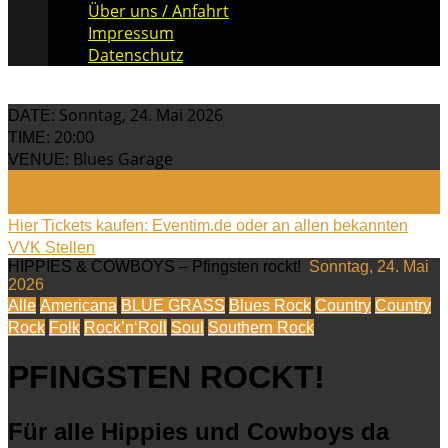
Über uns / Anfahrt
Impressum
Datenschutz
Sonntag, 24. Mai 2026
DATE:
20:00
TIME:
Blues Garage
VENUE:
Hier TICKETS RESERVIEREN: VORVERKAUF: € 35 |
ABENDKASSE: € 40
Hier Tickets kaufen: Eventim.de oder an allen bekannten
VVK Stellen
HIPPIES & COWBOYS – Pfingsten rockt!
Sonntag, 24. Mai
2026
Alle
Americana
BLUE GRASS
Blues Rock
Country
Country
Rock
Folk
Rock’n‘Roll
Soul
Southern Rock
PFINGSTEN ROCKT!
Für alle Hippies und Cowboys da