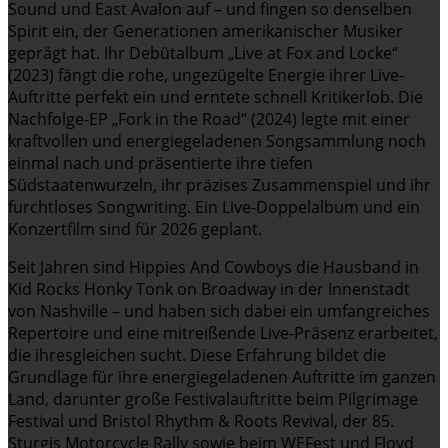
Sound und East Avalon auf – und fingen so denselben
Spirit ein, der Generationen amerikanischer Musiker
geprägt hat. Ihr Debütalbum „Live at Fox and Locke“
(2023) fängt die rohe, ungezügelte Energie ihrer Live-
Auftritte perfekt ein und erntete schnell Kritikerlob. Die
Nachfolge-EP „Fork in the Road“ (2024) legte mit einer
kraftvollen und energiegeladenen Songsammlung noch
einmal nach und präsentierte ihre tiefen
Südstaatenwurzeln, ihr präzises Zusammenspiel und ihr
furchtloses Songwriting. Ein Live-Doppelalbum und ein
Konzertfilm sind für 2026 geplant.
Seit Jahren sind Hippies And Cowboys die Hausband in
Kid Rocks Honky Tonk on Broadway in der Innenstadt
von Nashville – und haben sich dabei ein umfangreiches
Repertoire und eine mitreißende Live-Präsenz erarbeitet,
die ihresgleichen sucht. Diese Erfahrung bildet die
Grundlage für ihre energiegeladenen Auftritte im ganzen
Land, darunter große Festivalauftritte beim Pilgrimage
Festival und Bristol Rhythm & Roots Revival, der 85.
Sturgis Motorcycle Rally sowie beim WEFest und Floyd