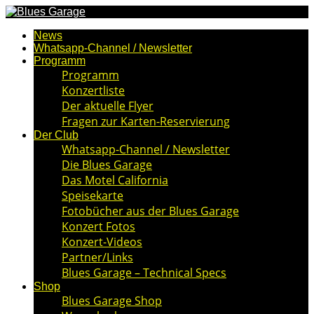
News
Whatsapp-Channel / Newsletter
Programm
Programm
Konzertliste
Der aktuelle Flyer
Fragen zur Karten-Reservierung
Der Club
Whatsapp-Channel / Newsletter
Die Blues Garage
Das Motel California
Speisekarte
Fotobücher aus der Blues Garage
Konzert Fotos
Konzert-Videos
Partner/Links
Blues Garage – Technical Specs
Shop
Blues Garage Shop