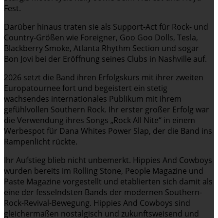
Fest.
Darüber hinaus traten sie als Support-Act für Rock- und
Country-Größen wie Foreigner, Goo Goo Dolls, Tesla,
Blackberry Smoke, Atlanta Rhythm Section und sogar
Bon Jovi bei der Eröffnung seines Clubs in Nashville auf.
2026 setzt die Band ihren Erfolgskurs mit ihrer zweiten
Europatournee fort und begeistert ein stetig
wachsendes internationales Publikum mit ihrem
gefühlvollen Southern Rock. Ihr erster großer Erfolg war
die Verwendung ihres Songs „Rock All Nite“ in einem
Werbespot für Dana Whites Power Slap, der die Band ins
Rampenlicht rückte.
Ihr Aufstieg blieb nicht unbemerkt. Hippies And Cowboys
wurden bereits im Rolling Stone, People Magazine und
Paste Magazine vorgestellt und etablierten sich damit als
eine der fesselndsten Bands der modernen Southern-
Rock-Revival-Bewegung. Hippies And Cowboys sind
gleichermaßen nostalgisch und zukunftsweisend und