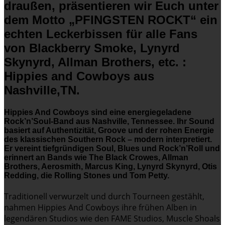
draußen, präsentieren wir Euch unter
dem Motto „PFINGSTEN ROCKT“ ein
echten Leckerbissen für alle Fans
von Blackberry Smoke, Lynyrd
Skynyrd, Allman Brothers, etc. :
Hippies and Cowboys
aus
Nashville,TN.
Hippies And Cowboys sind eine energiegeladene
Rock’n’Soul-Band aus Nashville, Tennessee. Ihr Sound
basiert auf Authentizität, Groove und der rohen Energie
des klassischen Southern Rock – modern interpretiert.
Er vereint tiefgründigen Soul, Blues und Rock’n’Roll und
erinnert an Bands wie The Black Crowes, Allman
Brothers, Aerosmith, Marcus King, Lynyrd Skynyrd, Otis
Redding, die Rolling Stones und Tom Petty.
Traditionell verwurzelt und durch Tourneen gestählt,
nahmen Hippies And Cowboys ihre frühen Alben in
legendären Studios wie den FAME Studios, Muscle Shoals