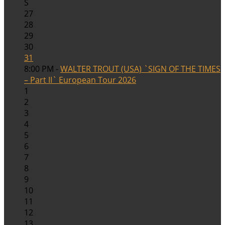
S
27
28
29
30
31
8:00 PM -
WALTER TROUT (USA) `SIGN OF THE TIMES
– Part II` European Tour 2026
1
2
3
4
5
6
7
8
9
10
11
12
13