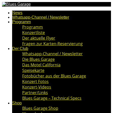
News
Whatsapp-Channel / Newsletter
Programm
Programm
Konzertliste
Der aktuelle Flyer
Fragen zur Karten-Reservierung
Der Club
Whatsapp-Channel / Newsletter
Die Blues Garage
Das Motel California
Speisekarte
Fotobücher aus der Blues Garage
Konzert Fotos
Konzert-Videos
Partner/Links
Blues Garage – Technical Specs
Shop
Blues Garage Shop