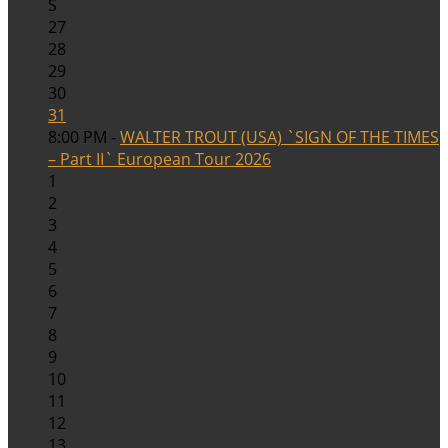
S
27
28
29
30
31
8:00 PM -
WALTER TROUT (USA) `SIGN OF THE TIMES
– Part II` European Tour 2026
1
2
3
4
5
6
7
8
9
10
11
12
13