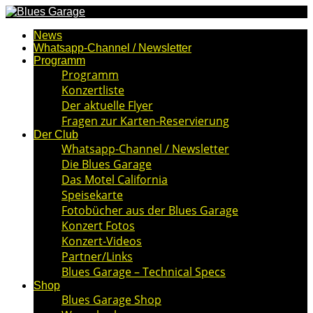
News
Whatsapp-Channel / Newsletter
Programm
Programm
Konzertliste
Der aktuelle Flyer
Fragen zur Karten-Reservierung
Der Club
Whatsapp-Channel / Newsletter
Die Blues Garage
Das Motel California
Speisekarte
Fotobücher aus der Blues Garage
Konzert Fotos
Konzert-Videos
Partner/Links
Blues Garage – Technical Specs
Shop
Blues Garage Shop