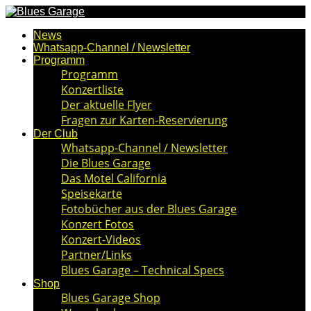
News
Whatsapp-Channel / Newsletter
Programm
Programm
Konzertliste
Der aktuelle Flyer
Fragen zur Karten-Reservierung
Der Club
Whatsapp-Channel / Newsletter
Die Blues Garage
Das Motel California
Speisekarte
Fotobücher aus der Blues Garage
Konzert Fotos
Konzert-Videos
Partner/Links
Blues Garage – Technical Specs
Shop
Blues Garage Shop