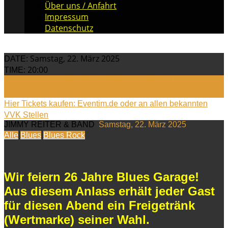
Über uns / Anfahrt
Impressum
Datenschutz
Samstag, 22. März 2025
DATE:
20:00
TIME:
HIER TICKETS RESERVIEREN: VORVERKAUF: € 25 |
ABENDKASSE: € 30
Hier Tickets kaufen: Eventim.de oder an allen bekannten
VVK Stellen
JIMMY REITER & BAND
Samstag, 22. März 2025
Alle
Blues
Blues Rock
Wir feiern 26 Jahre Blues Garage!
Aus diesem Anlass erhält jeder Gast
für diesen Abend ein Freigetränk
(Wertmarke) seiner Wahl.