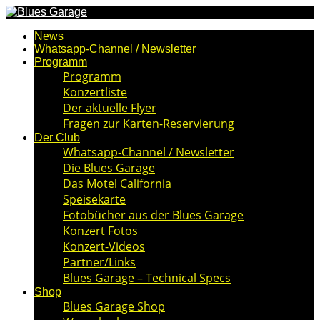
News
Whatsapp-Channel / Newsletter
Programm
Programm
Konzertliste
Der aktuelle Flyer
Fragen zur Karten-Reservierung
Der Club
Whatsapp-Channel / Newsletter
Die Blues Garage
Das Motel California
Speisekarte
Fotobücher aus der Blues Garage
Konzert Fotos
Konzert-Videos
Partner/Links
Blues Garage – Technical Specs
Shop
Blues Garage Shop