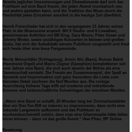
Abseits jeglicher Inszenierungen und Showelemente darf sich das
Publikum auf eine Band freuen, die jeden Abend musikalisch neu
und anders gestalten kann, und die Tradition des Blues durch die
Flexibilität jedes Einzelnen sensibel in die heutige Zeit überführt.
Henrik Freischlader hat sich in den vergangenen 15 Jahren seinen
Platz in der Bluesszene erspielt. Mit 9 Studio- und 6 Livealben,
gemeinsamen Auftritten mit BB King, Gary Moore, Peter Green und
Johnny Winter, sowie unzähligen Konzerten in kleinen und großen
Clubs, hat sich der Autodidakt seinem Publikum vorgestellt und freut
sich heute über eine treue Fangemeinde.
Moritz Meinschäfer (Schlagzeug), Armin Alic (Bass), Roman Babik
(Hammond Orgel) und Marco Zügner (Saxophon) komplettieren seit
zwei Jahren eine Band, die sich auch abseits der Bühne als eine
Gemeinschaft versteht. Die Freude am Zusammenspiel, der Spaß an
Dynamik und Improvisation und ganz besonders die Liebe zum
kleinsten Detail zeichnen die fünf Musiker aus. Die rockige
Ausrichtung früherer Tage trifft auf moderne und mitreißende
Grooves und leidenschaftliche Soloeinlagen der einzelnen Musiker.
„Wenn eine Band es schafft, 20 Minuten lang bei Zimmerlautstärke
über ein Drei-Ton-Riff so intensiv zu improvisieren, dass nicht eine
Sekunde Langeweile aufkommt und das Publikum so
mucksmäuschenstill zuhört, dass man eine Gitarrensaite hätte fallen
hören können – dann ist das große Kunst.“ Uwe Plien, RP Online
Besetzung: