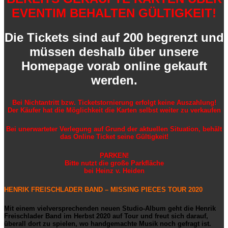
EVENTIM BEHALTEN GÜLTIGKEIT!
Die Tickets sind auf 200 begrenzt und
müssen deshalb über unsere
Homepage vorab online gekauft
werden.
Bei Nichtantritt bzw. Ticketstornierung erfolgt keine Auszahlung!
Der Käufer hat die Möglichkeit die Karten selbst weiter zu verkaufen
Bei unerwarteter Verlegung auf Grund der aktuellen Situation, behält
das Online Ticket seine Gültigkeit!
PARKEN!
Bitte nutzt die große Parkfläche
bei Heinz v. Heiden
HENRIK FREISCHLADER BAND – MISSING PIECES TOUR 2020
Mit einem vielversprechenden neuen Studio-Album geht die Henrik
Freischlader Band im Herbst 2020 auf Tour und freut sich darauf,
überall dort zu spielen, wo handgemachte Musik noch gefragt ist.