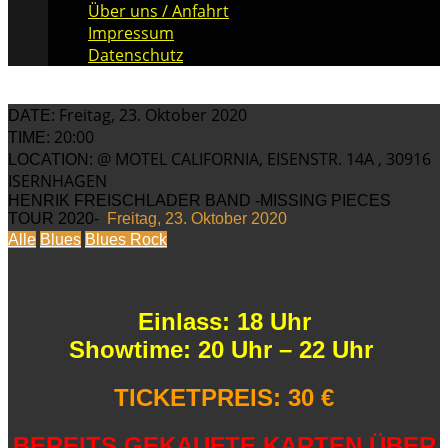
Über uns / Anfahrt
Impressum
Datenschutz
Freitag, 23. Oktober 2020
DATE:
20:00
TIME:
@ MOTEL CALIFORNIA, EISENSTR. 14A , 30916
LOCATION:
ISERNHAGEN
HENRIK FREISCHLADER BAND -MISSING PIECES
TOUR 2020-
Freitag, 23. Oktober 2020
Alle
Blues
Blues Rock
Einlass: 18 Uhr
Showtime: 20 Uhr – 22 Uhr
TICKETPREIS: 30 €
BEREITS GEKAUFTE KARTEN ÜBER