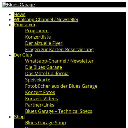
News
Whatsapp-Channel / Newsletter
Programm
Programm
Konzertliste
Der aktuelle Flyer
Fragen zur Karten-Reservierung
Der Club
Whatsapp-Channel / Newsletter
Die Blues Garage
Das Motel California
Speisekarte
Fotobücher aus der Blues Garage
Konzert Fotos
Konzert-Videos
Partner/Links
Blues Garage – Technical Specs
Shop
Blues Garage Shop