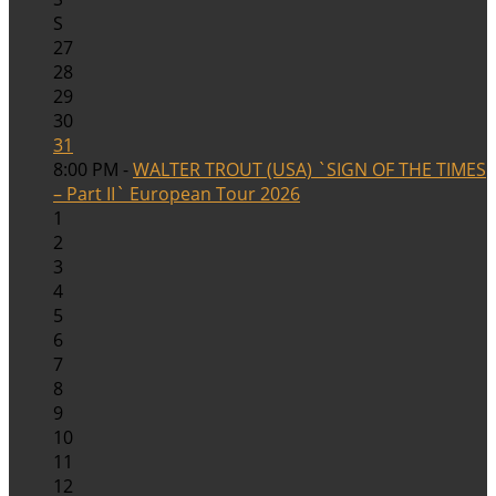
S
27
28
29
30
31
8:00 PM -
WALTER TROUT (USA) `SIGN OF THE TIMES
– Part II` European Tour 2026
1
2
3
4
5
6
7
8
9
10
11
12