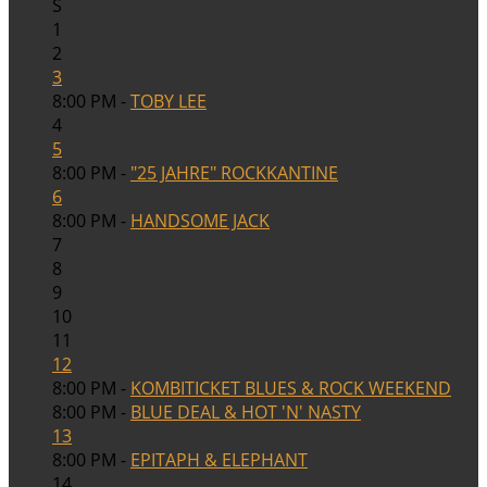
S
1
2
3
8:00 PM -
TOBY LEE
4
5
8:00 PM -
"25 JAHRE" ROCKKANTINE
6
8:00 PM -
HANDSOME JACK
7
8
9
10
11
12
8:00 PM -
KOMBITICKET BLUES & ROCK WEEKEND
8:00 PM -
BLUE DEAL & HOT 'N' NASTY
13
8:00 PM -
EPITAPH & ELEPHANT
14