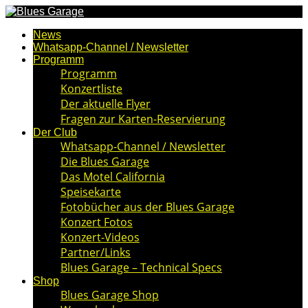
News
Whatsapp-Channel / Newsletter
Programm
Programm
Konzertliste
Der aktuelle Flyer
Fragen zur Karten-Reservierung
Der Club
Whatsapp-Channel / Newsletter
Die Blues Garage
Das Motel California
Speisekarte
Fotobücher aus der Blues Garage
Konzert Fotos
Konzert-Videos
Partner/Links
Blues Garage – Technical Specs
Shop
Blues Garage Shop