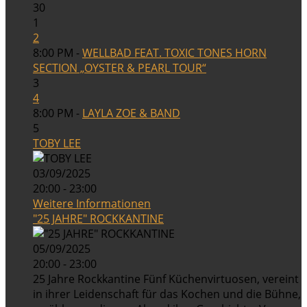
30
1
2
8:00 PM -
WELLBAD FEAT. TOXIC TONES HORN
SECTION „OYSTER & PEARL TOUR“
3
4
8:00 PM -
LAYLA ZOE & BAND
5
TOBY LEE
03/09/2025
20:00 - 23:00
Weitere Informationen
"25 JAHRE" ROCKKANTINE
05/09/2025
20:00 - 23:00
25 Jahre Rockkantine Fünf Küchenvirtuosen, vereint
in ihrer Leidenschaft für das Kochen und die Bühne,