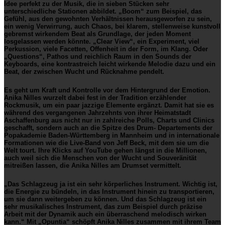
Idee perfekt zu der Musik, die in sieben Stücken sehr
unterschiedliche Stationen abbildet. „Boom“ zum Beispiel, das
Gefühl, aus den gewohnten Verhältnissen herausgeworfen zu sein,
ein wenig Verwirrung, auch Chaos, bei klarem, stellenweise kunstvoll
gebremst wirkendem Beat als Grundlage, der jeden Moment
losgelassen werden könnte. „Clear View“, ein Experiment, viel
Perkussion, viele Facetten, Offenheit in der Form, im Klang. Oder
„Questions“, Pathos und reichlich Raum in den Sounds der
Keyboards, eine kontrastreich leicht wirkende Melodie dazu und ein
Beat, der zwischen Wucht und Rücknahme pendelt.
Es geht um Kraft und Kontrolle vor dem Hintergrund der Emotion.
Anika Nilles wurzelt dabei fest in der Tradition erzählender
Rockmusik, um ein paar jazzige Elemente ergänzt. Damit hat sie es
während des vergangenen Jahrzehnts von ihrer Heimatstadt
Aschaffenburg aus nicht nur in zahlreiche Polls, Charts und Clinics
geschafft, sondern auch an die Spitze des Drum- Departements der
Popakademie Baden-Württemberg in Mannheim und in internationale
Formationen wie die Live-Band von Jeff Beck, mit dem sie um die
Welt tourt. Ihre Klicks auf YouTube gehen längst in die Millionen,
auch weil sich die Menschen von der Wucht und Souveränität
mitreißen lassen, die Anika Nilles am Drumset vermittelt.
„Das Schlagzeug ja ist ein sehr körperliches Instrument. Wichtig ist,
die Energie zu bündeln, in das Instrument hinein zu transportieren,
um sie dann weitergeben zu können. Und das Schlagzeug ist ein
sehr musikalisches Instrument, das zum Beispiel durch präzise
Arbeit mit der Dynamik auch ein überraschend melodisch wirken
kann.“ Mit „Opuntia“ schöpft Anika Nilles zusammen mit ihrem Team