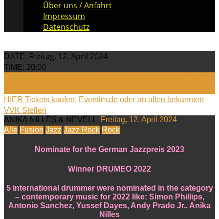
Über uns / Anfahrt
Impressum
Datenschutz
Freitag, 12. April 2024
DATE:
20:00
TIME:
HIER TICKETS RESERVIEREN: VORVERKAUF: € 30 |
ABENDKASSE: € 35
HIER Tickets kaufen: Eventim.de oder an allen bekannten
VVK Stellen
ANIKA NILLES & NEVELL
Freitag, 12. April 2024
Alle
Fusion
Jazz
Jazz Rock
Rock
Nominate for the German Jazzpreis 2023
Winner DRUMEO 2022
5 international drummer were nominated in the category
– contemporary music for 2022 like: Simon Phillips,
Antonio Sanchez, Yussef Dayes, Andy Prado Jr., Anika
Nilles