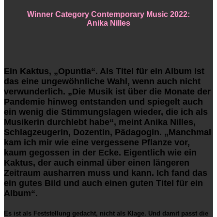
Winner Category Contemporary Music 2022:
Anika Nilles
Ein Kaktus, „Opuntia“. Als Titel für ein Album ist
das eine ungewöhnliche Wahl, wenn auch nicht
verwunderlich. „Die Musik ist über die Monate der
Pandemie hinweg entstanden und spiegelt auch
ein wenig die Stimmungslagen wieder, die ich als
Musikerin durchlebt habe“, meint Anika Nilles,
Schlagzeugerin, Dozentin, Pädagogin. „Manchmal
kam ich mir wie eine vergessene Pflanze vor,
kaum gegossen in der Ecke. Eigentlich wie ein
Kaktus, der auch einmal über einen längeren
Zeitraum ausharren muss und kann. Ich fand das
ein gutes Bild und auch einen guten Titel für ein
Album“.
Es ist als Feststellung gedacht, nicht als Klage. Und damit passt die