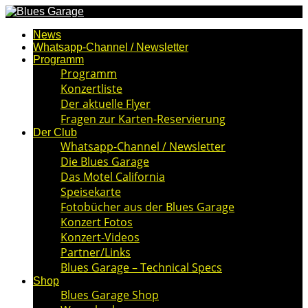
News
Whatsapp-Channel / Newsletter
Programm
Programm
Konzertliste
Der aktuelle Flyer
Fragen zur Karten-Reservierung
Der Club
Whatsapp-Channel / Newsletter
Die Blues Garage
Das Motel California
Speisekarte
Fotobücher aus der Blues Garage
Konzert Fotos
Konzert-Videos
Partner/Links
Blues Garage – Technical Specs
Shop
Blues Garage Shop