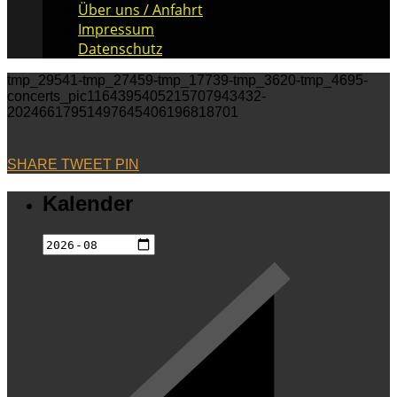
Über uns / Anfahrt
Impressum
Datenschutz
tmp_29541-tmp_27459-tmp_17739-tmp_3620-tmp_4695-
concerts_pic1164395405215707943432-
20246617951497645406196818701
SHARE
TWEET
PIN
Kalender