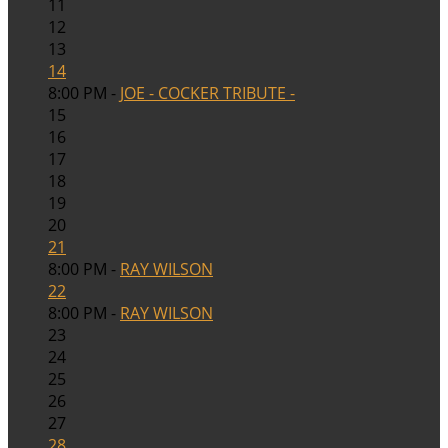
11
12
13
14
8:00 PM -
JOE - COCKER TRIBUTE -
15
16
17
18
19
20
21
8:00 PM -
RAY WILSON
22
8:00 PM -
RAY WILSON
23
24
25
26
27
28