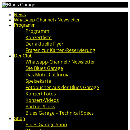
News
Whatsapp-Channel / Newsletter
Programm
Programm
Konzertliste
Der aktuelle Flyer
Fragen zur Karten-Reservierung
Der Club
Whatsapp-Channel / Newsletter
Die Blues Garage
Das Motel California
Speisekarte
Fotobücher aus der Blues Garage
Konzert Fotos
Konzert-Videos
Partner/Links
Blues Garage – Technical Specs
Shop
Blues Garage Shop