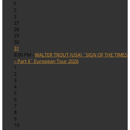
F
S
S
27
28
29
30
31
8:00 PM -
WALTER TROUT (USA) `SIGN OF THE TIMES
– Part II` European Tour 2026
1
2
3
4
5
6
7
8
9
10