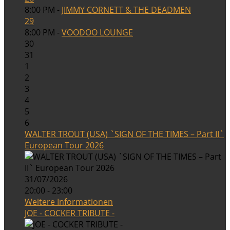
8:00 PM -
JIMMY CORNETT & THE DEADMEN
29
8:00 PM -
VOODOO LOUNGE
30
31
1
2
3
4
5
6
WALTER TROUT (USA) `SIGN OF THE TIMES – Part II`
European Tour 2026
31/07/2026
20:00 - 23:00
Weitere Informationen
JOE - COCKER TRIBUTE -