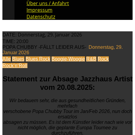
Über uns / Anfahrt
Impressum
Datenschutz
Donnerstag, 29. Januar 2026
DATE:
20:00
TIME:
POPA CHUBBY -FÄLLT LEIDER AUS-
Donnerstag, 29.
Januar 2026
Alle
Blues
Blues Rock
Boogie-Woogie
R&B
Rock
Rock’n‘Roll
Statement zur Absage Jazzhaus Artist
vom 20.08.2025:
Wir bedauern sehr, die aus gesundheitlichen Gründen,
mehrfach
verschobene Popa Chubby Tour im Jan/Feb 2026, nun doch
ersatzlos
absagen zu müssen. Es ist dem Künstler leider nach wie vor
nicht möglich, die geplante Europa Tournee zu
durchzuführen.