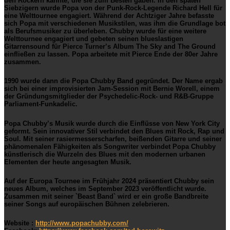
den Rockern kannte, die sie zum Besten gaben. In den späten
Siebzigern wurde Popa von der Punk-Rock-Legende Richard Hell für
eine Welttournee engagiert. Während der Achtziger Jahre befasste
sich Popa mit verschiedenen Musikstilen, was ihm die Grundlage bot
als Berufsmusiker zu überleben. Chubby wurde für eine weitere
Welttournee engagiert und gebeten seinen blueslastigen
Gitarrensound für Pierce Turner’s Album The Sky and The Ground
einfließen zu lassen. Popa arbeitete mit Pierce Ende der 80er Jahre
zusammen.
1990 wurde dann die Popa Chubby Band gegründet. Der Name ergab
sich bei einer improvisierten Jam-Session mit Bernie Worell, einem
der Gründungsmitglieder der Psychedelic-Rock- und R&B-Gruppe
Parliament-Funkadelic.
Popa Chubby’s Musik wurde durch die Einflüsse von New York City
geformt. Sein innovativer Stil verbindet den Blues mit Rock, Rap und
Soul. Mit seiner rasiermesserscharfen, beißenden Gitarre und seiner
phänomenalen Fähigkeiten als Songwriter verbindet Popa Chubby
künstlerisch die Wurzeln des Blues mit den modernen urbanen
Elementen der heute angesagten Musik.
Auf der Europa Tournee
im
Frühjahr 2024 präsentiert Chubby sein
neues Album, welches im September 2023 veröffentlicht wurde.
Zusammen mit seiner `Beast Band` wird er ein große Bandbreite
seiner Songs auf europäischen Bühnen zelebrieren.
Website :
http://www.popachubby.com/