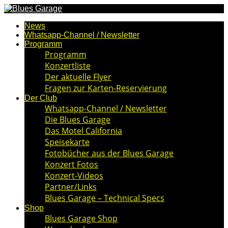
News
Whatsapp-Channel / Newsletter
Programm
Programm
Konzertliste
Der aktuelle Flyer
Fragen zur Karten-Reservierung
Der Club
Whatsapp-Channel / Newsletter
Die Blues Garage
Das Motel California
Speisekarte
Fotobücher aus der Blues Garage
Konzert Fotos
Konzert-Videos
Partner/Links
Blues Garage – Technical Specs
Shop
Blues Garage Shop