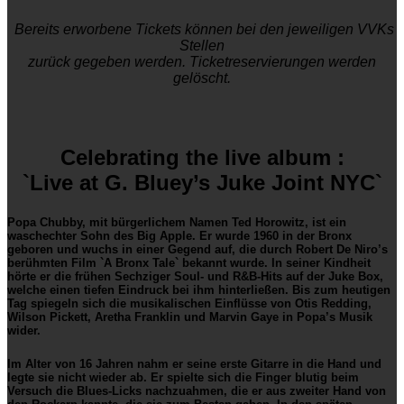
Bereits erworbene Tickets können bei den jeweiligen VVKs
Stellen
zurück gegeben werden. Ticketreservierungen werden
gelöscht.
Celebrating the live album :
`Live at G. Bluey’s Juke Joint NYC`
Popa Chubby, mit bürgerlichem Namen Ted Horowitz, ist ein
waschechter Sohn des Big Apple. Er wurde 1960 in der Bronx
geboren und wuchs in einer Gegend auf, die durch Robert De Niro’s
berühmten Film `A Bronx Tale` bekannt wurde. In seiner Kindheit
hörte er die frühen Sechziger Soul- und R&B-Hits auf der Juke Box,
welche einen tiefen Eindruck bei ihm hinterließen. Bis zum heutigen
Tag spiegeln sich die musikalischen Einflüsse von Otis Redding,
Wilson Pickett, Aretha Franklin und Marvin Gaye in Popa’s Musik
wider.
Im Alter von 16 Jahren nahm er seine erste Gitarre in die Hand und
legte sie nicht wieder ab. Er spielte sich die Finger blutig beim
Versuch die Blues-Licks nachzuahmen, die er aus zweiter Hand von