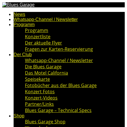
News
Whatsapp-Channel / Newsletter
Programm
Programm
Konzertliste
Der aktuelle Flyer
Fragen zur Karten-Reservierung
Der Club
Whatsapp-Channel / Newsletter
Die Blues Garage
Das Motel California
Speisekarte
Fotobücher aus der Blues Garage
Konzert Fotos
Konzert-Videos
Partner/Links
Blues Garage – Technical Specs
Shop
Blues Garage Shop