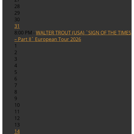
28
29
30
31
8:00 PM -
WALTER TROUT (USA) `SIGN OF THE TIMES
– Part II` European Tour 2026
1
2
3
4
5
6
7
8
9
10
11
12
13
14