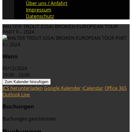
Über uns / Anfahrt
Impressum
Datenschutz
WALTER TROUT (USA) BROKEN EUROPEAN TOUR
PART II – 2024
Wann
05/12/2024
20:00 - 23:00
Zum Kalender hinzufügen
ICS herunterladen
Google Kalender
iCalendar
Office 365
Outlook Live
Buchungen
Buchungen geschlossen
Buchungen