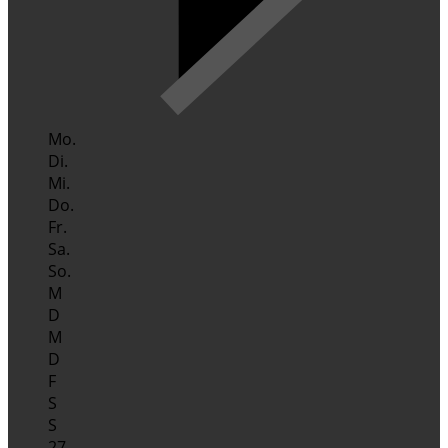
Mo.
Di.
Mi.
Do.
Fr.
Sa.
So.
M
D
M
D
F
S
S
27