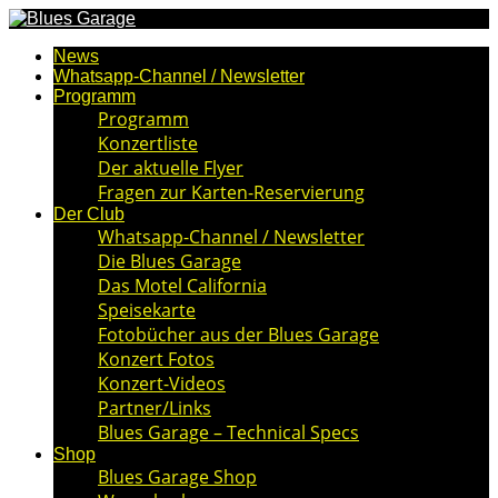
News
Whatsapp-Channel / Newsletter
Programm
Programm
Konzertliste
Der aktuelle Flyer
Fragen zur Karten-Reservierung
Der Club
Whatsapp-Channel / Newsletter
Die Blues Garage
Das Motel California
Speisekarte
Fotobücher aus der Blues Garage
Konzert Fotos
Konzert-Videos
Partner/Links
Blues Garage – Technical Specs
Shop
Blues Garage Shop