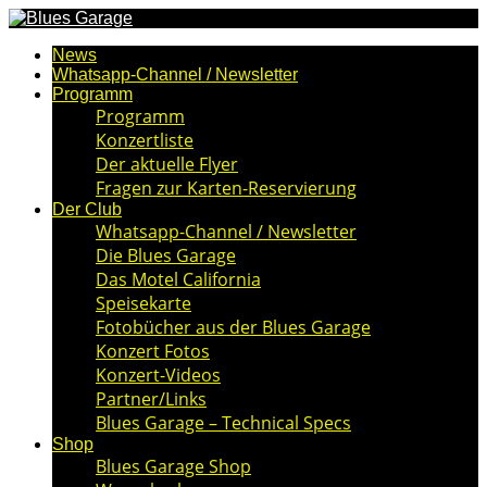
News
Whatsapp-Channel / Newsletter
Programm
Programm
Konzertliste
Der aktuelle Flyer
Fragen zur Karten-Reservierung
Der Club
Whatsapp-Channel / Newsletter
Die Blues Garage
Das Motel California
Speisekarte
Fotobücher aus der Blues Garage
Konzert Fotos
Konzert-Videos
Partner/Links
Blues Garage – Technical Specs
Shop
Blues Garage Shop