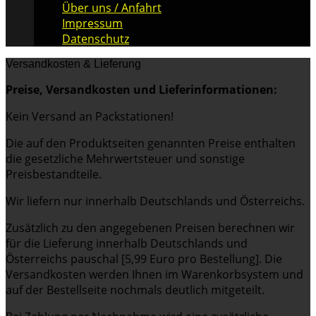
Über uns / Anfahrt
Impressum
Datenschutz
Versandkosten & Lieferung
Preise, Versandkosten und Lieferinformationen:
Kein Versand an Packstationen!
Die auf den Produktseiten genannten Preise enthalten
die gesetzliche Mehrwertsteuer und sonstige
Preisbestandteile.
Wir liefern nur innerhalb Deutschlands und Österreichs.
Zusätzlich zu den angegebenen Preisen berechnen wir
für die Lieferung innerhalb Deutschlands und
Österreichs pauschal [5,99 Euro pro Bestellung]. Die
Versandkosten werden Ihnen im Warenkorbsystem und
auf der Bestellseite nochmals deutlich mitgeteilt.