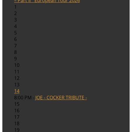
– Part II` European Tour 2026
1
2
3
4
5
6
7
8
9
10
11
12
13
14
8:00 PM -
JOE - COCKER TRIBUTE -
15
16
17
18
19