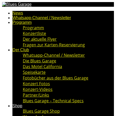
News
Whatsapp-Channel / Newsletter
Programm
Programm
Konzertliste
Der aktuelle Flyer
Fragen zur Karten-Reservierung
Der Club
Whatsapp-Channel / Newsletter
Die Blues Garage
Das Motel California
Speisekarte
Fotobücher aus der Blues Garage
Konzert Fotos
Konzert-Videos
Partner/Links
Blues Garage – Technical Specs
Shop
Blues Garage Shop