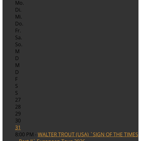
Mo.
Di.
Mi.
Do.
Fr.
Sa.
So.
M
D
M
D
F
S
S
27
28
29
30
31
8:00 PM -
WALTER TROUT (USA) `SIGN OF THE TIMES