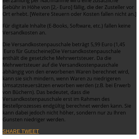
Bei Zahlung per Nachnahme wird eine zusätzliche
Gebühr in Höhe von [2,- Euro] fällig, die der Zusteller vor
Ort erhebt. [Weitere Steuern oder Kosten fallen nicht an.]
Für digitale Inhalte (E-Books, Software, etc.) fallen keine
Versandkosten an.
Die Versandkostenpauschale beträgt 5,99 Euro (1,45
Euro für Gutscheine)Die Versandkostenpauschale
enthält die gesetzliche Mehrwertsteuer. Da die
Mehrwertsteuer auf die Versandkostenpauschale
abhängig von den erworbenen Waren berechnet wird,
kann sie sich mindern, wenn Waren zu niedrigeren
Umsatzsteuersätzen erworben werden (z.B. bei Erwerb
von Büchern). Das bedeutet, dass die
Versandkostenpauschale erst im Rahmen des
Bestellprozesses endgültig berechnet werden kann. Sie
kann dabei jedoch nicht höher, sondern nur zu Ihren
Gunsten niedriger werden.
SHARE
TWEET