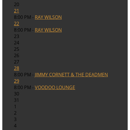
20
21
8:00 PM -
RAY WILSON
22
8:00 PM -
RAY WILSON
23
24
25
26
27
28
8:00 PM -
JIMMY CORNETT & THE DEADMEN
29
8:00 PM -
VOODOO LOUNGE
30
31
1
2
3
4