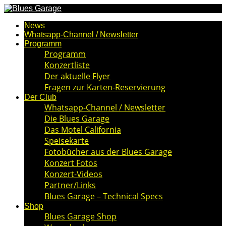
News
Whatsapp-Channel / Newsletter
Programm
Programm
Konzertliste
Der aktuelle Flyer
Fragen zur Karten-Reservierung
Der Club
Whatsapp-Channel / Newsletter
Die Blues Garage
Das Motel California
Speisekarte
Fotobücher aus der Blues Garage
Konzert Fotos
Konzert-Videos
Partner/Links
Blues Garage – Technical Specs
Shop
Blues Garage Shop