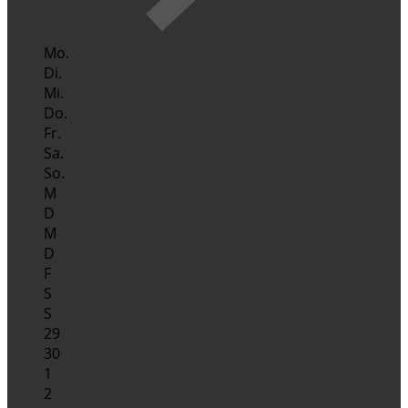
Mo.
Di.
Mi.
Do.
Fr.
Sa.
So.
M
D
M
D
F
S
S
29
30
1
2