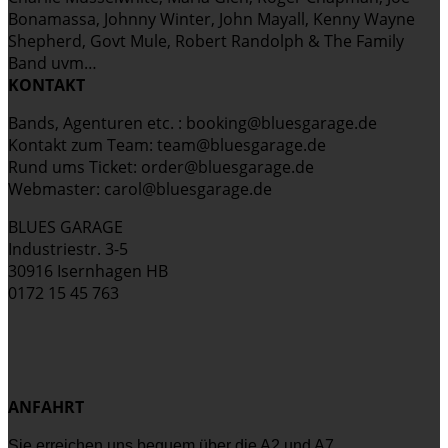
Bonamassa, Johnny Winter, John Mayall, Kenny Wayne
Shepherd, Govt Mule, Robert Randolph & The Family
Band uvm…
KONTAKT
Bands, Agenturen etc. : booking@bluesgarage.de
Kontakt zum Team: team@bluesgarage.de
Rund ums Ticket: order@bluesgarage.de
Webmaster: carol@bluesgarage.de
BLUES GARAGE
Industriestr. 3-5
30916 Isernhagen HB
0172 15 45 763
ANFAHRT
Sie erreichen uns bequem über die A2 und A7.