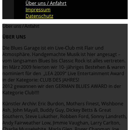
Über uns / Anfahrt
Impressum
Datenschutz
Über uns / Anfahrt
ÜBER UNS
Die Blues Garage ist ein Live-Club mit Flair und
Atmosphäre. Handgemachte Musik ist hier angesagt –
vom langsamen Blues bis Classic Rock ist alles vertreten.
Im März 2009 feierten wir 10- jähriges Bestehen & waren
nominiert für den „LEA 2009“ Live Entertainment Award
in der Kategorie: CLUB DES JAHRES!
2012 gewannen wir den GERMAN BLUES AWARD in der
Kategorie Club!!!!
Künstler Archiv: Eric Burdon, Mothers Finest, Wishbone
Ash, John Mayall, Buddy Guy, Dickey Betts & Great
Southern, Steve Lukather, Robben Ford, Sonny Landreth,
Andy Fairweather Low, Jimmie Vaughan, Larry Carlton,
Charlie Musselwhite, Marla Glen, Roger Chapman, Joe