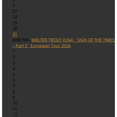
S
27
28
29
30
31
8:00 PM -
WALTER TROUT (USA) `SIGN OF THE TIMES
– Part II` European Tour 2026
1
2
3
4
5
6
7
8
9
10
11
12