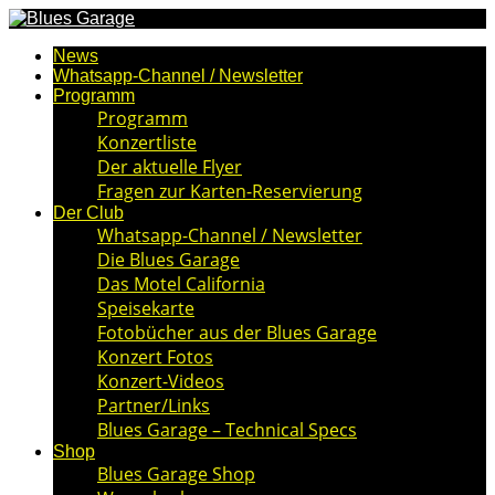
News
Whatsapp-Channel / Newsletter
Programm
Programm
Konzertliste
Der aktuelle Flyer
Fragen zur Karten-Reservierung
Der Club
Whatsapp-Channel / Newsletter
Die Blues Garage
Das Motel California
Speisekarte
Fotobücher aus der Blues Garage
Konzert Fotos
Konzert-Videos
Partner/Links
Blues Garage – Technical Specs
Shop
Blues Garage Shop