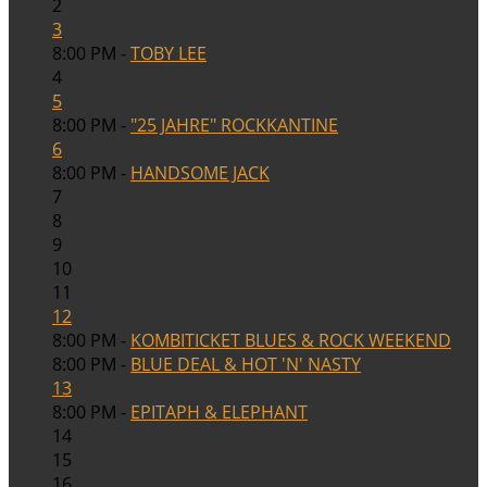
2
3
8:00 PM -
TOBY LEE
4
5
8:00 PM -
"25 JAHRE" ROCKKANTINE
6
8:00 PM -
HANDSOME JACK
7
8
9
10
11
12
8:00 PM -
KOMBITICKET BLUES & ROCK WEEKEND
8:00 PM -
BLUE DEAL & HOT 'N' NASTY
13
8:00 PM -
EPITAPH & ELEPHANT
14
15
16