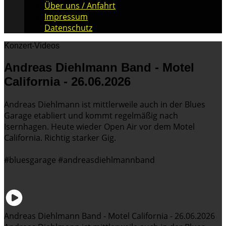
Über uns / Anfahrt
Impressum
Datenschutz
Konzert-Videos
Andreas Diehlmann Band - Motel
California - 26.06.2026
Andreas Diehlmann ist mittlerweile auch in der Blues
Garage etabliert und kommt regelmäßig nach
Isernhagen. Heute wieder Open Air vor dem Motel
California. Richtig starker Gig.
#bluesgarage #andreasdiehlmannband
Andreas Diehlmann Band - Motel California - 26.06.2026