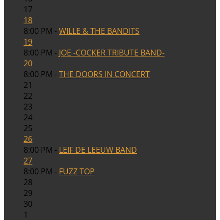
17
18
8:00 PM -
WILLE & THE BANDITS
19
8:00 PM -
JOE -COCKER TRIBUTE BAND-
20
8:00 PM -
THE DOORS IN CONCERT
21
22
23
24
25
26
8:00 PM -
LEIF DE LEEUW BAND
27
8:00 PM -
FUZZ TOP
28
29
30
1