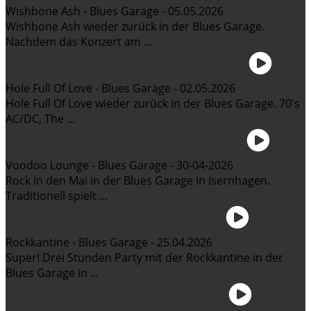
Wishbone Ash - Blues Garage - 05.05.2026
Wishbone Ash wieder zurück in der Blues Garage.
Nachdem das Konzert am ...
Hole Full Of Love - Blues Garage - 02.05.2026
Hole Full Of Love wieder zurück in der Blues Garage. 70's
AC/DC, The ...
Voodoo Lounge - Blues Garage - 30-04-2026
Rock in den Mai in der Blues Garage in Isernhagen.
Traditionell spielt ...
Rockkantine - Blues Garage - 25.04.2026
Super! Drei Stunden Party mit der Rockkantine in der
Blues Garage in ...