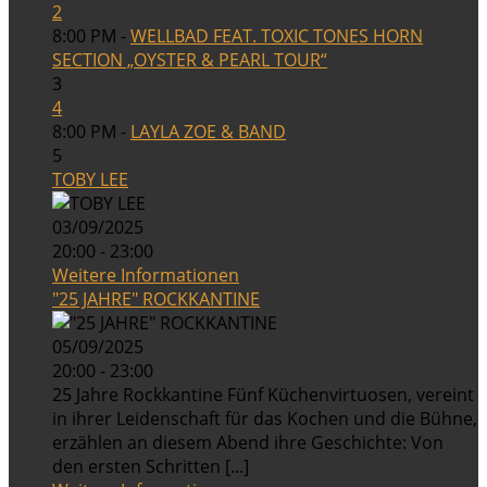
2
8:00 PM -
WELLBAD FEAT. TOXIC TONES HORN
SECTION „OYSTER & PEARL TOUR“
3
4
8:00 PM -
LAYLA ZOE & BAND
5
TOBY LEE
03/09/2025
20:00 - 23:00
Weitere Informationen
"25 JAHRE" ROCKKANTINE
05/09/2025
20:00 - 23:00
25 Jahre Rockkantine Fünf Küchenvirtuosen, vereint
in ihrer Leidenschaft für das Kochen und die Bühne,
erzählen an diesem Abend ihre Geschichte: Von
den ersten Schritten [...]