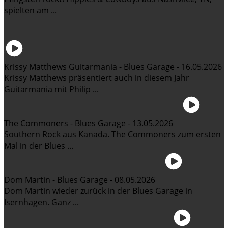
spielten am ...
Krissy Matthews Guitarmania - Blues Garage - 16.05.2026
Krissy Matthews präsentiert auch in diesem Jahr
Guitarmania mit Philip ...
The Commoners - Blues Garage - 13.05.2026
Southern Rock aus Kanada. The Commoners zum ersten
Mal in der Blues ...
Dom Martin - Blues Garage - 08.05.2026
Dom Martin wieder zurück in der Blues Garage in
Isernhagen. Ganz ...