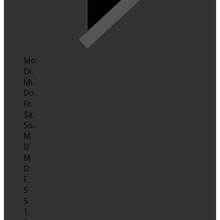
Mo.
Di.
Mi.
Do.
Fr.
Sa.
So.
M
D
M
D
F
S
S
1