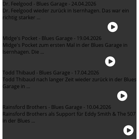
Dr. Feelgood - Blues Garage - 24.04.2026
Dr. Feelgood wieder zurück in Isernhagen. Das war ein
richtig starker ...
Midge's Pocket - Blues Garage - 19.04.2026
Midge's Pocket zum ersten Mal in der Blues Garage in
Isernhagen. Die ...
Todd Thibaud - Blues Garage - 17.04.2026
Todd Thibaud nach langer Zeit wieder zurück in der Blues
Garage in ...
Rainsford Brothers - Blues Garage - 10.04.2026
Rainsford Brothers als Support für Eddy Smith & The 507
in der Blues ...