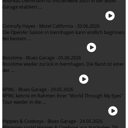
Andreas Diehlmann ist mittlerweile auch in der Blues
Garage etabliert ...
Connolly Hayes - Motel California - 20.06.2026
Die OpenAir Saison in Isernhagen kann endlich beginnen.
Bei bestem ...
Bosstime - Blues Garage - 05.06.2026
Bosstime wieder zurück in Isernhagen. Die Band ist einer
der ...
RPWL - Blues Garage - 29.05.2026
RPWL kehrte im Rahmen ihrer "World Through My Eyes"
Tour wieder in die ...
Hippies & Cowboys - Blues Garage - 24.05.2026
Pfingsten rockt! Hippies & Cowboys aus Nashvilee, TN,