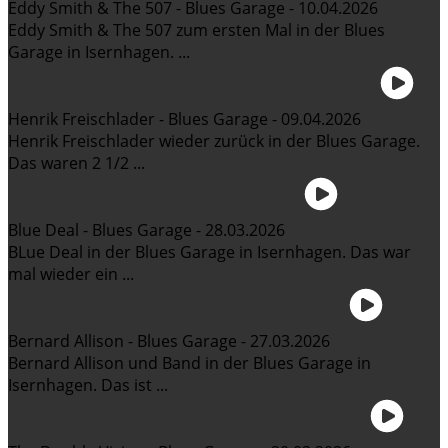
Eddy Smith & The 507 - Blues Garage - 10.04.2026
Eddy Smith & The 507 zum ersten Mal in der Blues
Garage in Isernhagen. ...
Henrik Freischlader - Blues Garage - 09.04.2026
Henrik Freischlader wieder zurück in der Blues Garage.
Das waren 2 1/2 ...
Blue Deal - Blues Garage - 28.03.2026
BLue Deal in der Blues Garage in Isernhagen. Das war
mal wieder ein ...
Bernard Allison - Blues Garage - 27.03.2026
Bernard Allison und Band in der Blues Garage in
Isernhagen. Das ist ...