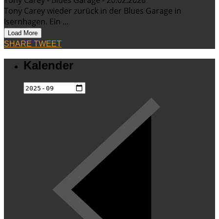
Tony Carey wieder zurück in der Blues Garage in
Isernhagen. Ein ...
Load More
SHARE
TWEET
Kalender