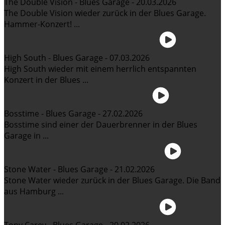
The Double Vision - Blues Garage - 20.03.2026
The Double Vision wieder zurück in der Blues Garage.
Hammer-Konzert! ...
High South - Blues Garage - 07.03.2026
High South wieder mit einem herrlich entspannten
Konzert in der Blues ...
Bosstime - Blues Garage - 27.02.2026
Bosstime sind einer der Dauerbrenner in der Blues
Garage in ...
Stone Water - Blues Garage - 21.02.2026
Stone Water wieder zurück in der Blues Garage. Die Band
aus Hamburg ...
Tony Carey - Blues Garage - 20.02.2026