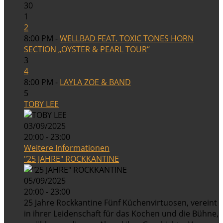
30
1
2
8:00 PM -
WELLBAD FEAT. TOXIC TONES HORN
SECTION „OYSTER & PEARL TOUR“
3
4
8:00 PM -
LAYLA ZOE & BAND
5
TOBY LEE
03/09/2025
20:00 - 23:00
Weitere Informationen
"25 JAHRE" ROCKKANTINE
05/09/2025
20:00 - 23:00
25 Jahre Rockkantine Fünf Küchenvirtuosen, vereint
in ihrer Leidenschaft für das Kochen und die Bühne,