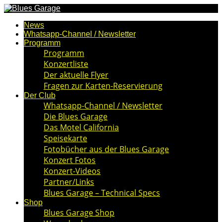
News
Whatsapp-Channel / Newsletter
Programm
Programm
Konzertliste
Der aktuelle Flyer
Fragen zur Karten-Reservierung
Der Club
Whatsapp-Channel / Newsletter
Die Blues Garage
Das Motel California
Speisekarte
Fotobücher aus der Blues Garage
Konzert Fotos
Konzert-Videos
Partner/Links
Blues Garage – Technical Specs
Shop
Blues Garage Shop