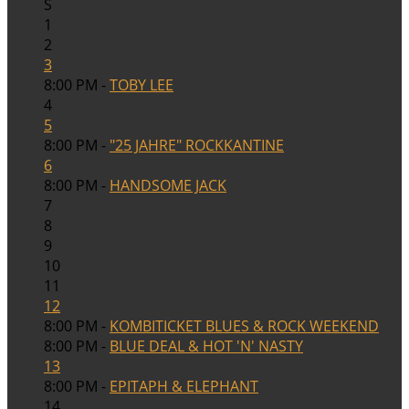
S
1
2
3
8:00 PM -
TOBY LEE
4
5
8:00 PM -
"25 JAHRE" ROCKKANTINE
6
8:00 PM -
HANDSOME JACK
7
8
9
10
11
12
8:00 PM -
KOMBITICKET BLUES & ROCK WEEKEND
8:00 PM -
BLUE DEAL & HOT 'N' NASTY
13
8:00 PM -
EPITAPH & ELEPHANT
14