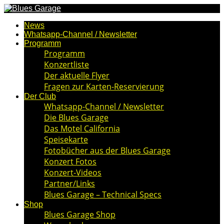
News
Whatsapp-Channel / Newsletter
Programm
Programm
Konzertliste
Der aktuelle Flyer
Fragen zur Karten-Reservierung
Der Club
Whatsapp-Channel / Newsletter
Die Blues Garage
Das Motel California
Speisekarte
Fotobücher aus der Blues Garage
Konzert Fotos
Konzert-Videos
Partner/Links
Blues Garage – Technical Specs
Shop
Blues Garage Shop