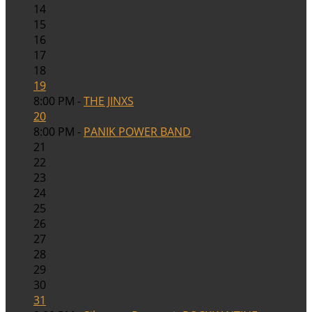
14
15
16
17
18
19
8:00 PM -
THE JINXS
20
8:00 PM -
PANIK POWER BAND
21
22
23
24
25
26
27
28
29
30
31