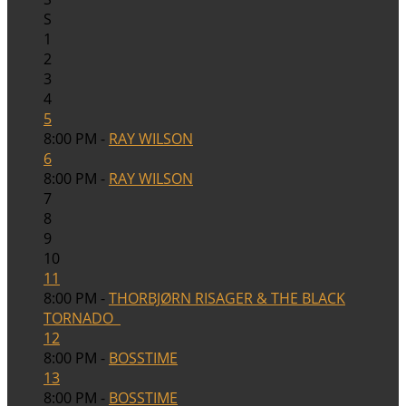
S
1
2
3
4
5
8:00 PM -
RAY WILSON
6
8:00 PM -
RAY WILSON
7
8
9
10
11
8:00 PM -
THORBJØRN RISAGER & THE BLACK
TORNADO
12
8:00 PM -
BOSSTIME
13
8:00 PM -
BOSSTIME