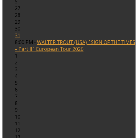
S
27
28
29
30
31
8:00 PM -
WALTER TROUT (USA) `SIGN OF THE TIMES
– Part II` European Tour 2026
1
2
3
4
5
6
7
8
9
10
11
12
13