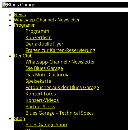
News
Whatsapp-Channel / Newsletter
Programm
Programm
Konzertliste
Der aktuelle Flyer
Fragen zur Karten-Reservierung
Der Club
Whatsapp-Channel / Newsletter
Die Blues Garage
Das Motel California
Speisekarte
Fotobücher aus der Blues Garage
Konzert Fotos
Konzert-Videos
Partner/Links
Blues Garage – Technical Specs
Shop
Blues Garage Shop