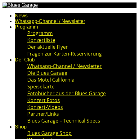
News
Whatsapp-Channel / Newsletter
Programm
Programm
Konzertliste
Der aktuelle Flyer
Fragen zur Karten-Reservierung
Der Club
Whatsapp-Channel / Newsletter
Die Blues Garage
Das Motel California
Speisekarte
Fotobücher aus der Blues Garage
Konzert Fotos
Konzert-Videos
Partner/Links
Blues Garage – Technical Specs
Shop
Blues Garage Shop