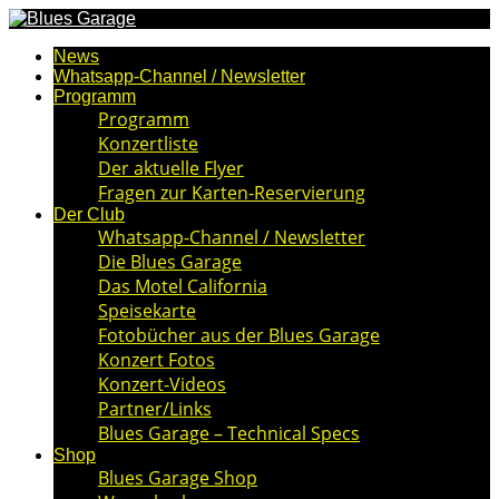
News
Whatsapp-Channel / Newsletter
Programm
Programm
Konzertliste
Der aktuelle Flyer
Fragen zur Karten-Reservierung
Der Club
Whatsapp-Channel / Newsletter
Die Blues Garage
Das Motel California
Speisekarte
Fotobücher aus der Blues Garage
Konzert Fotos
Konzert-Videos
Partner/Links
Blues Garage – Technical Specs
Shop
Blues Garage Shop