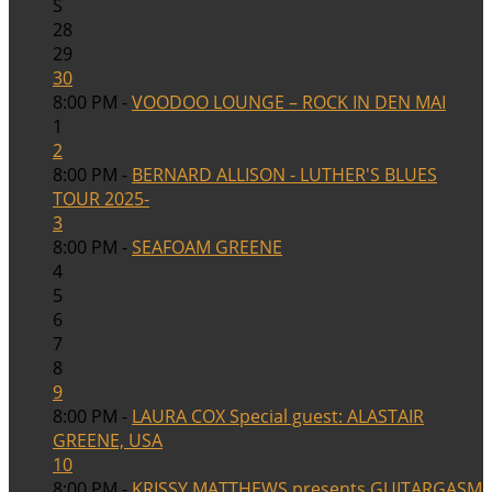
S
28
29
30
8:00 PM -
VOODOO LOUNGE – ROCK IN DEN MAI
1
2
8:00 PM -
BERNARD ALLISON - LUTHER'S BLUES
TOUR 2025-
3
8:00 PM -
SEAFOAM GREENE
4
5
6
7
8
9
8:00 PM -
LAURA COX Special guest: ALASTAIR
GREENE, USA
10
8:00 PM -
KRISSY MATTHEWS presents GUITARGASM