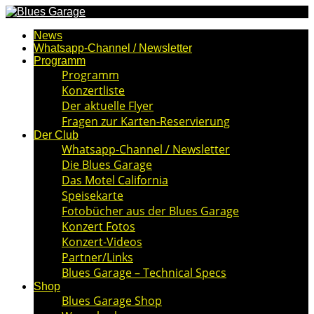
News
Whatsapp-Channel / Newsletter
Programm
Programm
Konzertliste
Der aktuelle Flyer
Fragen zur Karten-Reservierung
Der Club
Whatsapp-Channel / Newsletter
Die Blues Garage
Das Motel California
Speisekarte
Fotobücher aus der Blues Garage
Konzert Fotos
Konzert-Videos
Partner/Links
Blues Garage – Technical Specs
Shop
Blues Garage Shop