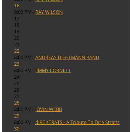
16
8:00 PM -
RAY WILSON
17
18
19
20
21
22
8:00 PM -
ANDREAS DIEHLMANN BAND
23
8:00 PM -
JIMMY CORNETT
24
25
26
27
28
8:00 PM -
JOVIN WEBB
29
8:00 PM -
dIRE sTRATS - A Tribute To Dire Straits
30