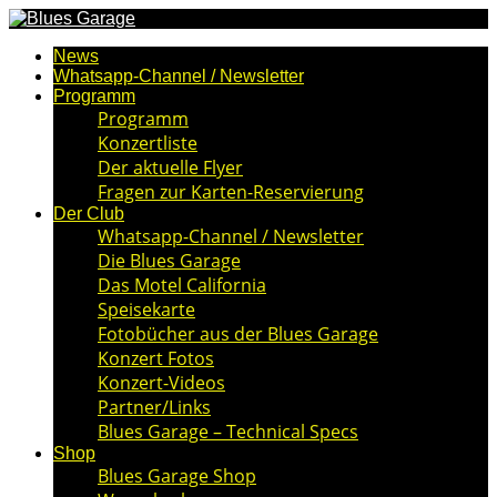
News
Whatsapp-Channel / Newsletter
Programm
Programm
Konzertliste
Der aktuelle Flyer
Fragen zur Karten-Reservierung
Der Club
Whatsapp-Channel / Newsletter
Die Blues Garage
Das Motel California
Speisekarte
Fotobücher aus der Blues Garage
Konzert Fotos
Konzert-Videos
Partner/Links
Blues Garage – Technical Specs
Shop
Blues Garage Shop