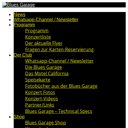
News
Whatsapp-Channel / Newsletter
Programm
Programm
Konzertliste
Der aktuelle Flyer
Fragen zur Karten-Reservierung
Der Club
Whatsapp-Channel / Newsletter
Die Blues Garage
Das Motel California
Speisekarte
Fotobücher aus der Blues Garage
Konzert Fotos
Konzert-Videos
Partner/Links
Blues Garage – Technical Specs
Shop
Blues Garage Shop